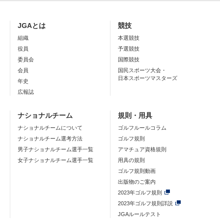
JGAとは
競技
組織
本選競技
役員
予選競技
委員会
国際競技
会員
国民スポーツ大会・
日本スポーツマスターズ
年史
広報誌
ナショナルチーム
規則・用具
ナショナルチームについて
ゴルフルールコラム
ナショナルチーム選考方法
ゴルフ規則
男子ナショナルチーム選手一覧
アマチュア資格規則
女子ナショナルチーム選手一覧
用具の規則
ゴルフ規則動画
出版物のご案内
2023年ゴルフ規則
2023年ゴルフ規則詳説
JGAルールテスト