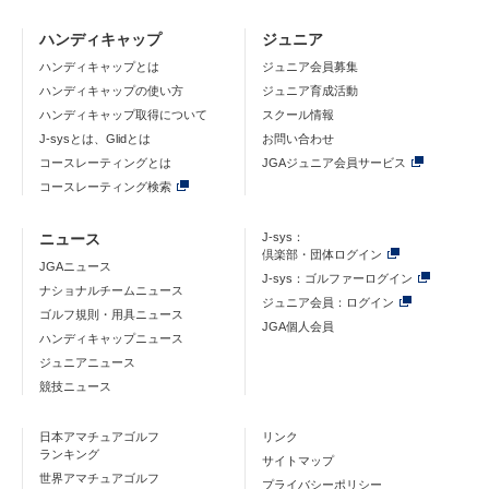
ハンディキャップ
ジュニア
ハンディキャップとは
ジュニア会員募集
ハンディキャップの使い方
ジュニア育成活動
ハンディキャップ取得について
スクール情報
J-sysとは、Glidとは
お問い合わせ
コースレーティングとは
JGAジュニア会員サービス
コースレーティング検索
ニュース
J-sys：
倶楽部・団体ログイン
JGAニュース
J-sys：ゴルファーログイン
ナショナルチームニュース
ジュニア会員：ログイン
ゴルフ規則・用具ニュース
JGA個人会員
ハンディキャップニュース
ジュニアニュース
競技ニュース
日本アマチュアゴルフ
リンク
ランキング
サイトマップ
世界アマチュアゴルフ
プライバシーポリシー