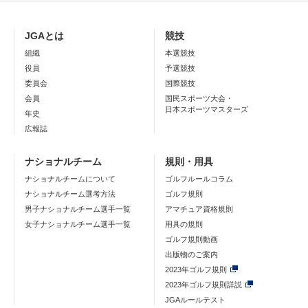
JGAとは
競技
組織
本選競技
役員
予選競技
委員会
国際競技
会員
国民スポーツ大会・
日本スポーツマスターズ
年史
広報誌
ナショナルチーム
規則・用具
ナショナルチームについて
ゴルフルールコラム
ナショナルチーム選考方法
ゴルフ規則
男子ナショナルチーム選手一覧
アマチュア資格規則
女子ナショナルチーム選手一覧
用具の規則
ゴルフ規則動画
出版物のご案内
2023年ゴルフ規則
2023年ゴルフ規則詳説
JGAルールテスト