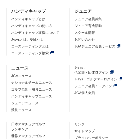
ハンディキャップ
ジュニア
ハンディキャップとは
ジュニア会員募集
ハンディキャップの使い方
ジュニア育成活動
ハンディキャップ取得について
スクール情報
J-sysとは、Glidとは
お問い合わせ
コースレーティングとは
JGAジュニア会員サービス
コースレーティング検索
ニュース
J-sys：
倶楽部・団体ログイン
JGAニュース
J-sys：ゴルファーログイン
ナショナルチームニュース
ジュニア会員：ログイン
ゴルフ規則・用具ニュース
JGA個人会員
ハンディキャップニュース
ジュニアニュース
競技ニュース
日本アマチュアゴルフ
リンク
ランキング
サイトマップ
世界アマチュアゴルフ
プライバシーポリシー