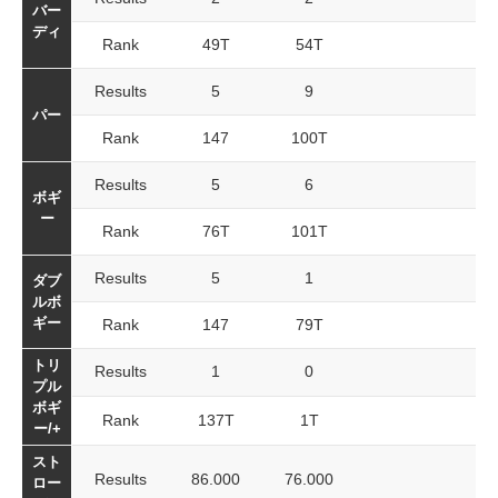
バー
ディ
Rank
49T
54T
Results
5
9
パー
Rank
147
100T
Results
5
6
ボギ
ー
Rank
76T
101T
Results
5
1
ダブ
ルボ
ギー
Rank
147
79T
トリ
Results
1
0
プル
ボギ
Rank
137T
1T
ー/+
スト
Results
86.000
76.000
ロー