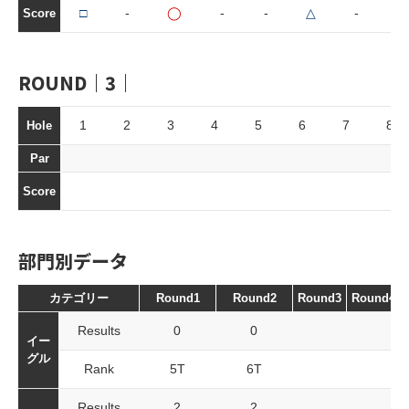
□
-
◯
-
-
△
-
Score
ROUND｜3｜
1
2
3
4
5
6
7
8
Hole
Par
Score
部門別データ
カテゴリー
Round1
Round2
Round3
Round4
Results
0
0
イー
グル
Rank
5T
6T
Results
2
2