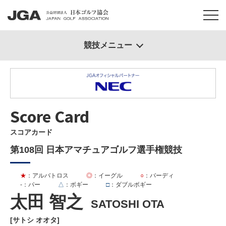
競技メニュー
Score Card
スコアカード
第108回 日本アマチュアゴルフ選手権競技
★
：アルバトロス
◎
：イーグル
○
：バーディ
-
：パー
△
：ボギー
□
：ダブルボギー
太田 智之
SATOSHI OTA
[サトシ オオタ]