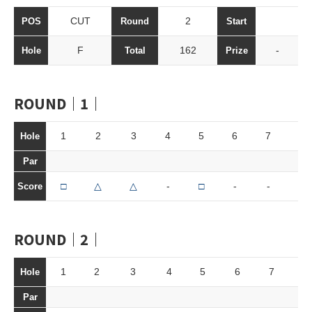
CUT
2
POS
Round
Start
F
162
-
Hole
Total
Prize
ROUND｜1｜
1
2
3
4
5
6
7
8
Hole
Par
□
△
△
-
□
-
-
◯
Score
ROUND｜2｜
1
2
3
4
5
6
7
8
Hole
Par