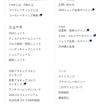
J-sysとは、Glidとは
お問い合わせ
コースレーティングとは
JGAジュニア会員サービス
コースレーティング検索
ニュース
J-sys：
倶楽部・団体ログイン
JGAニュース
J-sys：ゴルファーログイン
ナショナルチームニュース
ジュニア会員：ログイン
ゴルフ規則・用具ニュース
JGA個人会員
ハンディキャップニュース
ジュニアニュース
競技ニュース
日本アマチュアゴルフ
リンク
ランキング
サイトマップ
世界アマチュアゴルフ
プライバシーポリシー
ランキング
このサイトについて
アンチドーピングについて
利用規約
JGAゴルフミュージアム
通報窓口
JGA日本ゴルフ100年顕彰