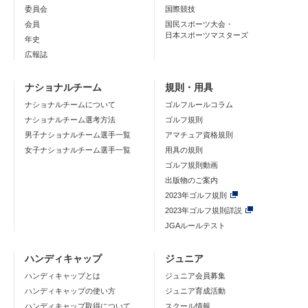
委員会
国際競技
会員
国民スポーツ大会・
日本スポーツマスターズ
年史
広報誌
ナショナルチーム
規則・用具
ナショナルチームについて
ゴルフルールコラム
ナショナルチーム選考方法
ゴルフ規則
男子ナショナルチーム選手一覧
アマチュア資格規則
女子ナショナルチーム選手一覧
用具の規則
ゴルフ規則動画
出版物のご案内
2023年ゴルフ規則
2023年ゴルフ規則詳説
JGAルールテスト
ハンディキャップ
ジュニア
ハンディキャップとは
ジュニア会員募集
ハンディキャップの使い方
ジュニア育成活動
ハンディキャップ取得について
スクール情報