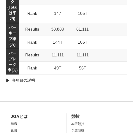
ク
(Total
は平
Rank
147
105T
均)
パー
Results
38.889
61.111
キー
プ率
Rank
144T
106T
(%)
パー
Results
11.111
11.111
ブレ
ーク
Rank
49T
56T
率(%)
各項目の説明
JGAとは
競技
組織
本選競技
役員
予選競技