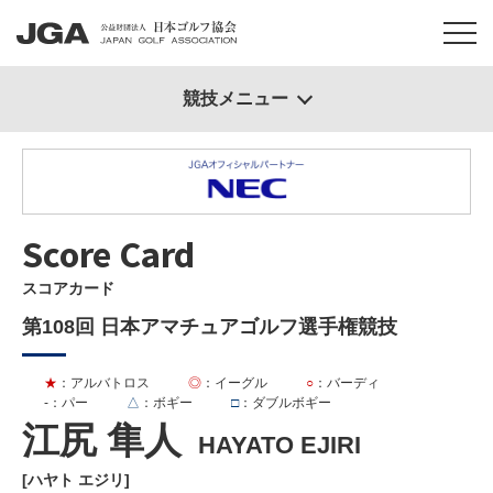
競技メニュー
Score Card
スコアカード
第108回 日本アマチュアゴルフ選手権競技
★
：アルバトロス
◎
：イーグル
○
：バーディ
-
：パー
△
：ボギー
□
：ダブルボギー
江尻 隼人
HAYATO EJIRI
[ハヤト エジリ]