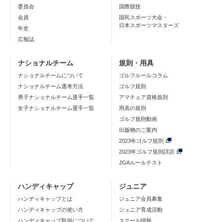
委員会
国際競技
会員
国民スポーツ大会・
日本スポーツマスターズ
年史
広報誌
ナショナルチーム
規則・用具
ナショナルチームについて
ゴルフルールコラム
ナショナルチーム選考方法
ゴルフ規則
男子ナショナルチーム選手一覧
アマチュア資格規則
女子ナショナルチーム選手一覧
用具の規則
ゴルフ規則動画
出版物のご案内
2023年ゴルフ規則
2023年ゴルフ規則詳説
JGAルールテスト
ハンディキャップ
ジュニア
ハンディキャップとは
ジュニア会員募集
ハンディキャップの使い方
ジュニア育成活動
ハンディキャップ取得について
スクール情報