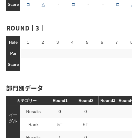
□
△
-
□
-
-
□
△
Score
ROUND｜3｜
1
2
3
4
5
6
7
8
Hole
Par
Score
部門別データ
カテゴリー
Round1
Round2
Round3
Round4
Results
0
0
イー
グル
Rank
5T
6T
Results
1
0