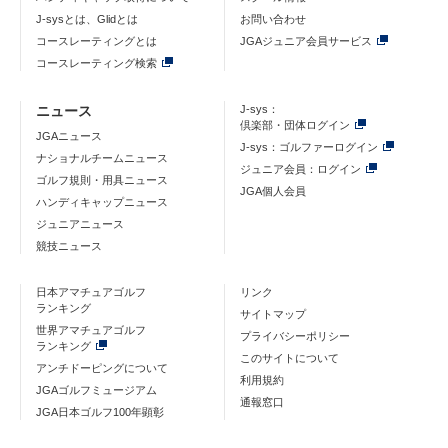
J-sysとは、Glidとは
お問い合わせ
コースレーティングとは
JGAジュニア会員サービス
コースレーティング検索
ニュース
J-sys：
倶楽部・団体ログイン
JGAニュース
J-sys：ゴルファーログイン
ナショナルチームニュース
ジュニア会員：ログイン
ゴルフ規則・用具ニュース
JGA個人会員
ハンディキャップニュース
ジュニアニュース
競技ニュース
日本アマチュアゴルフ
リンク
ランキング
サイトマップ
世界アマチュアゴルフ
プライバシーポリシー
ランキング
このサイトについて
アンチドーピングについて
利用規約
JGAゴルフミュージアム
通報窓口
JGA日本ゴルフ100年顕彰