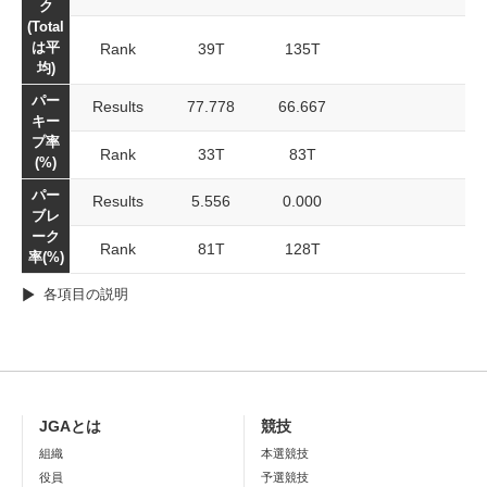
ク
(Total
は平
Rank
39T
135T
均)
パー
Results
77.778
66.667
キー
プ率
Rank
33T
83T
(%)
パー
Results
5.556
0.000
ブレ
ーク
Rank
81T
128T
率(%)
各項目の説明
JGAとは
競技
組織
本選競技
役員
予選競技