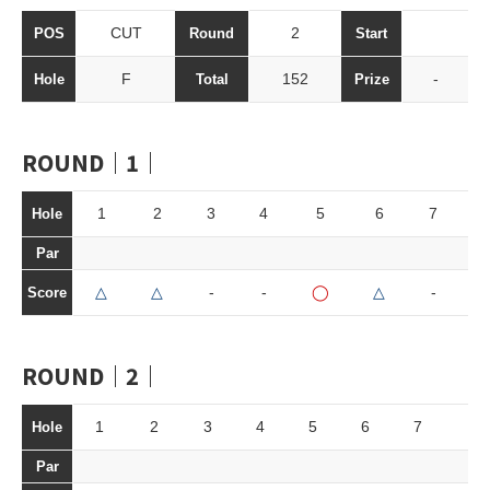
CUT
2
POS
Round
Start
F
152
-
Hole
Total
Prize
ROUND｜1｜
1
2
3
4
5
6
7
8
Hole
Par
△
△
-
-
◯
△
-
-
Score
ROUND｜2｜
1
2
3
4
5
6
7
8
Hole
Par