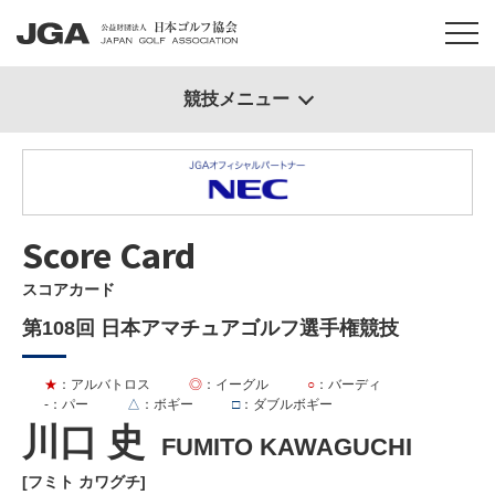
競技メニュー
Score Card
スコアカード
第108回 日本アマチュアゴルフ選手権競技
★
：アルバトロス
◎
：イーグル
○
：バーディ
-
：パー
△
：ボギー
□
：ダブルボギー
川口 史
FUMITO KAWAGUCHI
[フミト カワグチ]