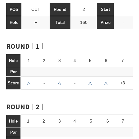
CUT
2
POS
Round
Start
F
160
-
Hole
Total
Prize
ROUND｜1｜
1
2
3
4
5
6
7
Hole
Par
△
-
△
-
△
△
+3
Score
ROUND｜2｜
1
2
3
4
5
6
7
8
Hole
Par