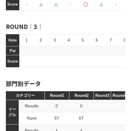
-
△
△
-
◯
△
-
-
Score
ROUND｜3｜
1
2
3
4
5
6
7
8
Hole
Par
Score
部門別データ
カテゴリー
Round1
Round2
Round3
Round4
Results
0
0
イー
グル
Rank
5T
6T
Results
1
1