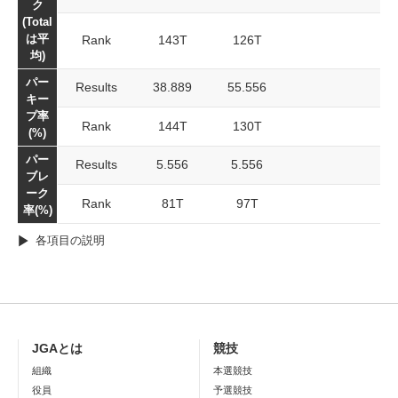
ク
(Total
は平
Rank
143T
126T
均)
パー
Results
38.889
55.556
キー
プ率
Rank
144T
130T
(%)
パー
Results
5.556
5.556
ブレ
ーク
Rank
81T
97T
率(%)
各項目の説明
JGAとは
競技
組織
本選競技
役員
予選競技