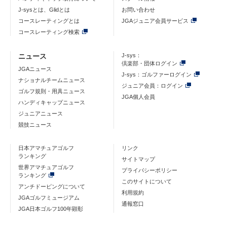
J-sysとは、Glidとは
お問い合わせ
コースレーティングとは
JGAジュニア会員サービス
コースレーティング検索
ニュース
J-sys：
倶楽部・団体ログイン
JGAニュース
J-sys：ゴルファーログイン
ナショナルチームニュース
ジュニア会員：ログイン
ゴルフ規則・用具ニュース
JGA個人会員
ハンディキャップニュース
ジュニアニュース
競技ニュース
日本アマチュアゴルフ
リンク
ランキング
サイトマップ
世界アマチュアゴルフ
プライバシーポリシー
ランキング
このサイトについて
アンチドーピングについて
利用規約
JGAゴルフミュージアム
通報窓口
JGA日本ゴルフ100年顕彰