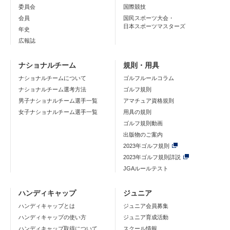
委員会
国際競技
会員
国民スポーツ大会・
日本スポーツマスターズ
年史
広報誌
ナショナルチーム
規則・用具
ナショナルチームについて
ゴルフルールコラム
ナショナルチーム選考方法
ゴルフ規則
男子ナショナルチーム選手一覧
アマチュア資格規則
女子ナショナルチーム選手一覧
用具の規則
ゴルフ規則動画
出版物のご案内
2023年ゴルフ規則
2023年ゴルフ規則詳説
JGAルールテスト
ハンディキャップ
ジュニア
ハンディキャップとは
ジュニア会員募集
ハンディキャップの使い方
ジュニア育成活動
ハンディキャップ取得について
スクール情報