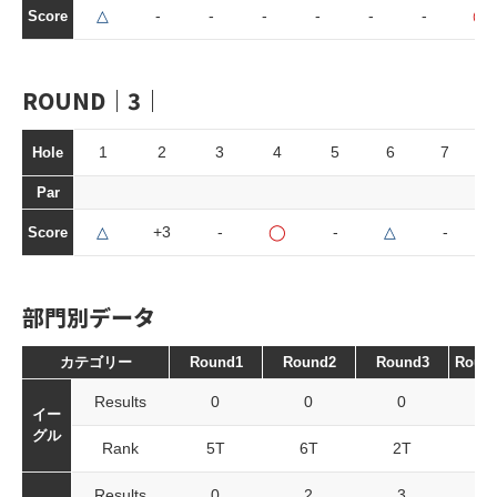
△
-
-
-
-
-
-
◯
Score
ROUND｜3｜
1
2
3
4
5
6
7
Hole
Par
△
+3
-
◯
-
△
-
Score
部門別データ
カテゴリー
Round1
Round2
Round3
Roun
Results
0
0
0
イー
グル
Rank
5T
6T
2T
Results
0
2
3