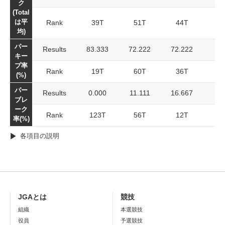
ク
(Total
は平
Rank
39T
51T
44T
均)
パー
Results
83.333
72.222
72.222
キー
プ率
Rank
19T
60T
36T
(%)
パー
Results
0.000
11.111
16.667
ブレ
ーク
Rank
123T
56T
12T
率(%)
各項目の説明
JGAとは
競技
組織
本選競技
役員
予選競技