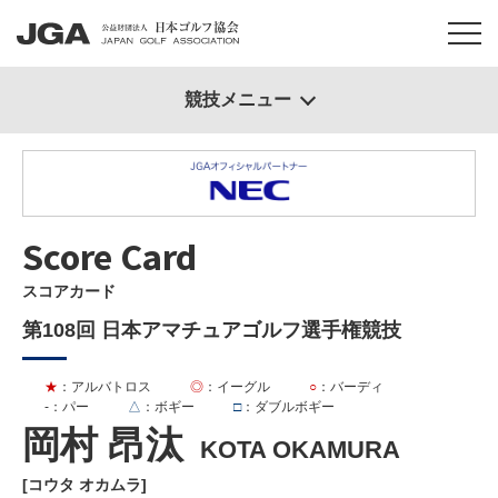
競技メニュー
Score Card
スコアカード
第108回 日本アマチュアゴルフ選手権競技
★
：アルバトロス
◎
：イーグル
○
：バーディ
-
：パー
△
：ボギー
□
：ダブルボギー
岡村 昂汰
KOTA OKAMURA
[コウタ オカムラ]