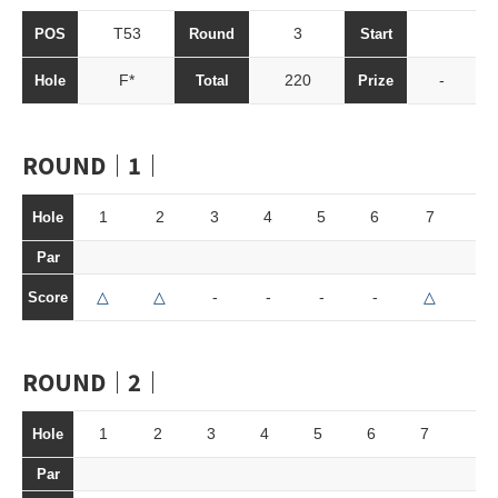
T53
3
POS
Round
Start
F*
220
-
Hole
Total
Prize
ROUND｜1｜
1
2
3
4
5
6
7
8
Hole
Par
△
△
-
-
-
-
△
-
Score
ROUND｜2｜
1
2
3
4
5
6
7
8
Hole
Par