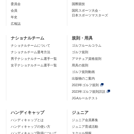
委員会
国際競技
会員
国民スポーツ大会・
日本スポーツマスターズ
年史
広報誌
ナショナルチーム
規則・用具
ナショナルチームについて
ゴルフルールコラム
ナショナルチーム選考方法
ゴルフ規則
男子ナショナルチーム選手一覧
アマチュア資格規則
女子ナショナルチーム選手一覧
用具の規則
ゴルフ規則動画
出版物のご案内
2023年ゴルフ規則
2023年ゴルフ規則詳説
JGAルールテスト
ハンディキャップ
ジュニア
ハンディキャップとは
ジュニア会員募集
ハンディキャップの使い方
ジュニア育成活動
ハンディキャップ取得について
スクール情報