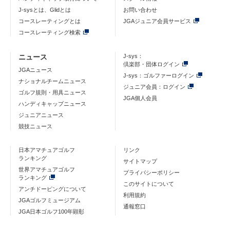
J-sysとは、Glidとは
お問い合わせ
コースレーティングとは
JGAジュニア会員サービス
コースレーティング検索
ニュース
J-sys：
倶楽部・団体ログイン
JGAニュース
J-sys：ゴルファーログイン
ナショナルチームニュース
ジュニア会員：ログイン
ゴルフ規則・用具ニュース
JGA個人会員
ハンディキャップニュース
ジュニアニュース
競技ニュース
日本アマチュアゴルフ
リンク
ランキング
サイトマップ
世界アマチュアゴルフ
プライバシーポリシー
ランキング
このサイトについて
アンチドーピングについて
利用規約
JGAゴルフミュージアム
通報窓口
JGA日本ゴルフ100年顕彰