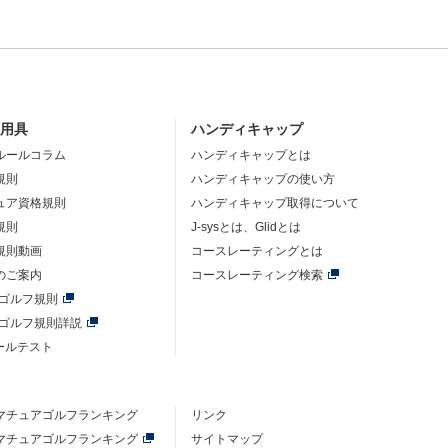
・用具
ハンディキャップ
ルールコラム
ハンディキャップとは
規則
ハンディキャップの使い方
ュア資格規則
ハンディキャップ取得について
規則
J-sysとは、Glidとは
規則動画
コースレーティングとは
のご案内
コースレーティング検索
年ゴルフ規則
年ゴルフ規則詳説
ルールテスト
マチュアゴルフ
ランキング
リンク
マチュアゴルフ
ランキング
サイトマップ