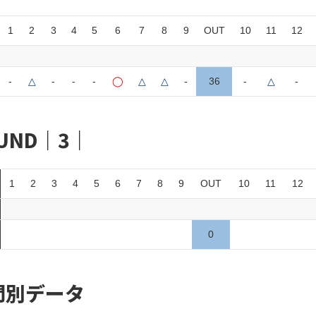
1
2
3
4
5
6
7
8
9
OUT
10
11
12
-
△
-
-
-
◯
△
△
-
36
-
△
-
UND｜3｜
1
2
3
4
5
6
7
8
9
OUT
10
11
12
0
門別データ