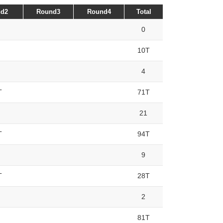
d2
Round3
Round4
Total
0
10T
4
T
71T
21
T
94T
9
T
28T
2
81T