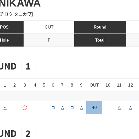
NIKAWA
チロウ タニカワ]
CUT
POS
Round
F
Hole
Total
UND｜1｜
1
2
3
4
5
6
7
8
9
OUT
10
11
12
△
-
◯
-
-
□
△
□
△
40
-
△
△
UND｜2｜