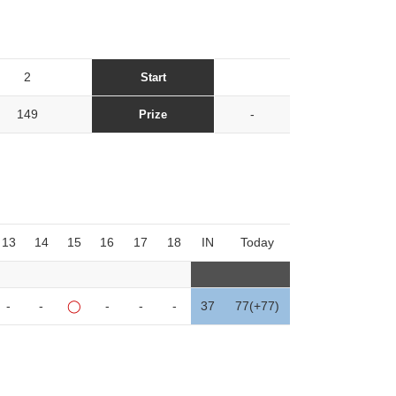
2
Start
149
-
Prize
13
14
15
16
17
18
IN
Today
-
-
◯
-
-
-
37
77(+77)