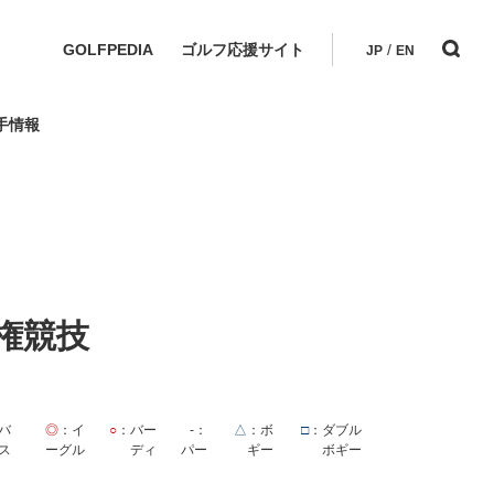
GOLFPEDIA
ゴルフ応援サイト
/
JP
EN
手情報
権競技
バ
◎
：イ
○
：バー
-
：
△
：ボ
□
：ダブル
ス
ーグル
ディ
パー
ギー
ボギー