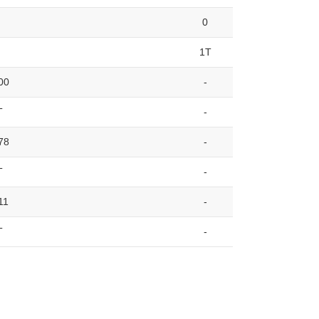
0
1T
00
-
T
-
78
-
T
-
11
-
T
-