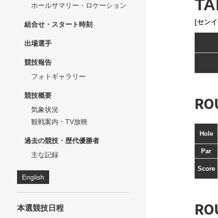
TA
ホールサマリー・ロケーション
[センイ
組合せ・スタート時刻
出場選手
競技報告
フォトギャラリー
競技概要
RO
気象状況
観戦案内・TV放映
Hole
過去の競技・歴代優勝者
Par
主な記録
Score
English
RO
本選競技日程