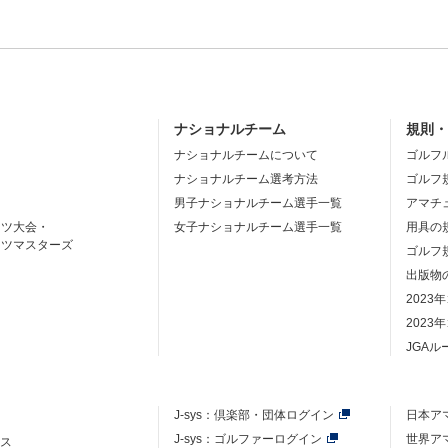
ナショナルチーム
規則
ナショナルチームについて
ゴルフ
ナショナルチーム選考方法
ゴルフ
男子ナショナルチーム選手一覧
アマチ
ーツ大会・
女子ナショナルチーム選手一覧
用具の
ーツマスターズ
ゴルフ
出版物
2023
2023
JGA
J-sys：
倶楽部・団体ログイン
日本ア
J-sys：ゴルファーログイン
世界ア
ース