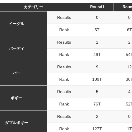
カテゴリー
Round1
Roun
Results
0
0
イーグル
Rank
5T
6T
Results
2
2
バーディ
Rank
49T
54
Results
9
12
パー
Rank
109T
36
Results
5
4
ボギー
Rank
76T
52
Results
2
0
ダブルボギー
Rank
127T
1T