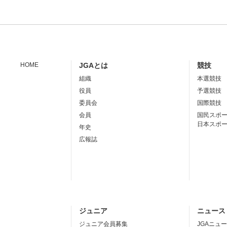
HOME
JGAとは
競技
組織
本選競技
役員
予選競技
委員会
国際競技
会員
国民スポ
日本スポ
年史
広報誌
ジュニア
ニュース
ジュニア会員募集
JGAニュ