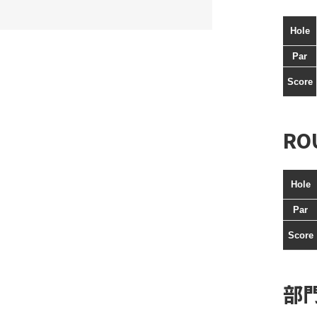
Hole
Par
Score
RO
Hole
Par
Score
部