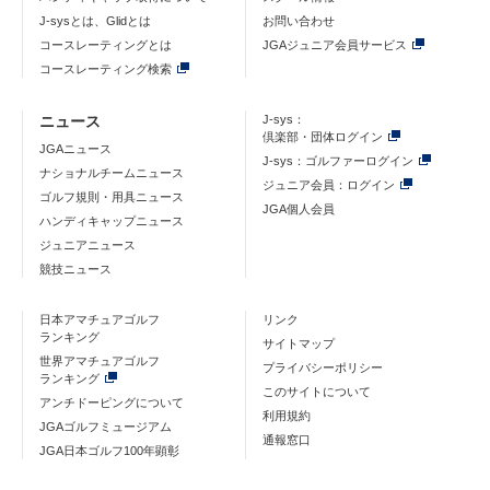
J-sysとは、Glidとは
お問い合わせ
コースレーティングとは
JGAジュニア会員サービス
コースレーティング検索
ニュース
J-sys：
倶楽部・団体ログイン
JGAニュース
J-sys：ゴルファーログイン
ナショナルチームニュース
ジュニア会員：ログイン
ゴルフ規則・用具ニュース
JGA個人会員
ハンディキャップニュース
ジュニアニュース
競技ニュース
日本アマチュアゴルフ
リンク
ランキング
サイトマップ
世界アマチュアゴルフ
プライバシーポリシー
ランキング
このサイトについて
アンチドーピングについて
利用規約
JGAゴルフミュージアム
通報窓口
JGA日本ゴルフ100年顕彰