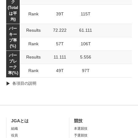
ク
(Total
は平
Rank
39T
115T
均)
パー
Results
72.222
61.111
キー
プ率
Rank
57T
106T
(%)
パー
Results
11.111
5.556
ブレ
ーク
Rank
49T
97T
率(%)
各項目の説明
JGAとは
競技
組織
本選競技
役員
予選競技