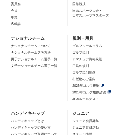
委員会
国際競技
会員
国民スポーツ大会・
日本スポーツマスターズ
年史
広報誌
ナショナルチーム
規則・用具
ナショナルチームについて
ゴルフルールコラム
ナショナルチーム選考方法
ゴルフ規則
男子ナショナルチーム選手一覧
アマチュア資格規則
女子ナショナルチーム選手一覧
用具の規則
ゴルフ規則動画
出版物のご案内
2023年ゴルフ規則
2023年ゴルフ規則詳説
JGAルールテスト
ハンディキャップ
ジュニア
ハンディキャップとは
ジュニア会員募集
ハンディキャップの使い方
ジュニア育成活動
ハンディキャップ取得について
スクール情報