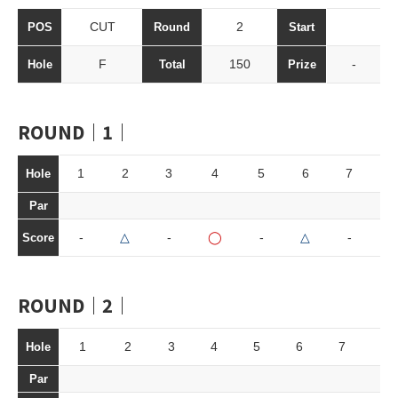
CUT
2
POS
Round
Start
F
150
-
Hole
Total
Prize
ROUND｜1｜
1
2
3
4
5
6
7
8
Hole
Par
-
△
-
◯
-
△
-
-
Score
ROUND｜2｜
1
2
3
4
5
6
7
8
Hole
Par