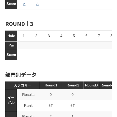
△
△
-
-
-
-
-
◯
Score
ROUND｜3｜
1
2
3
4
5
6
7
8
Hole
Par
Score
部門別データ
カテゴリー
Round1
Round2
Round3
Round4
Results
0
0
イー
グル
Rank
5T
6T
Results
2
1