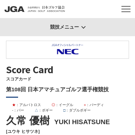
競技メニュー
Score Card
スコアカード
第108回 日本アマチュアゴルフ選手権競技
★
：アルバトロス
◎
：イーグル
○
：バーディ
-
：パー
△
：ボギー
□
：ダブルボギー
久常 優樹
YUKI HISATSUNE
[ユウキ ヒサツネ]