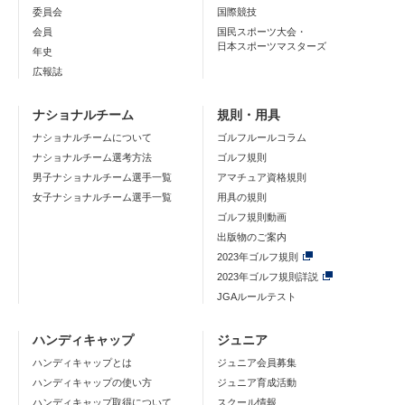
委員会
国際競技
会員
国民スポーツ大会・
日本スポーツマスターズ
年史
広報誌
ナショナルチーム
規則・用具
ナショナルチームについて
ゴルフルールコラム
ナショナルチーム選考方法
ゴルフ規則
男子ナショナルチーム選手一覧
アマチュア資格規則
女子ナショナルチーム選手一覧
用具の規則
ゴルフ規則動画
出版物のご案内
2023年ゴルフ規則
2023年ゴルフ規則詳説
JGAルールテスト
ハンディキャップ
ジュニア
ハンディキャップとは
ジュニア会員募集
ハンディキャップの使い方
ジュニア育成活動
ハンディキャップ取得について
スクール情報