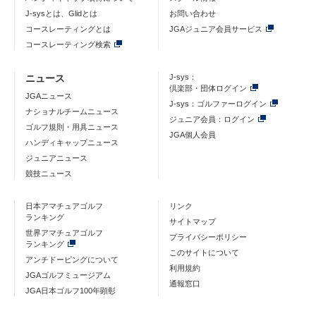
J-sysとは、Glidとは
お問い合わせ
コースレーティングとは
JGAジュニア会員サービス
コースレーティング検索
ニュース
J-sys：
倶楽部・団体ログイン
JGAニュース
J-sys：ゴルファーログイン
ナショナルチームニュース
ジュニア会員：ログイン
ゴルフ規則・用具ニュース
JGA個人会員
ハンディキャップニュース
ジュニアニュース
競技ニュース
日本アマチュアゴルフ
リンク
ランキング
サイトマップ
世界アマチュアゴルフ
プライバシーポリシー
ランキング
このサイトについて
アンチドーピングについて
利用規約
JGAゴルフミュージアム
通報窓口
JGA日本ゴルフ100年顕彰