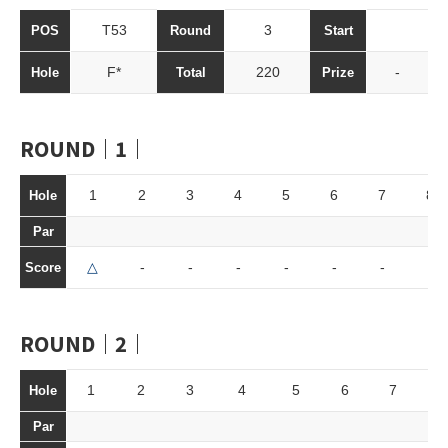
T53
3
POS
Round
Start
F*
220
-
Hole
Total
Prize
ROUND｜1｜
1
2
3
4
5
6
7
8
Hole
Par
△
-
-
-
-
-
-
-
Score
ROUND｜2｜
1
2
3
4
5
6
7
Hole
Par