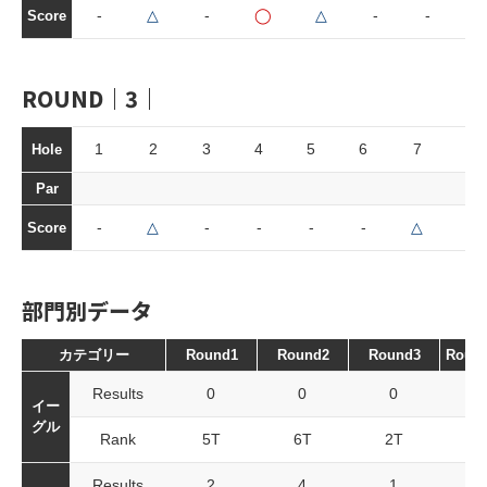
-
△
-
◯
△
-
-
Score
ROUND｜3｜
1
2
3
4
5
6
7
8
Hole
Par
-
△
-
-
-
-
△
-
Score
部門別データ
カテゴリー
Round1
Round2
Round3
Roun
Results
0
0
0
イー
グル
Rank
5T
6T
2T
Results
2
4
1