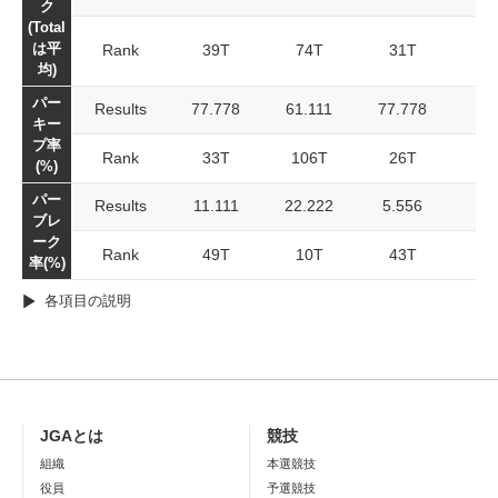
ク
(Total
は平
Rank
39T
74T
31T
均)
パー
Results
77.778
61.111
77.778
キー
プ率
Rank
33T
106T
26T
(%)
パー
Results
11.111
22.222
5.556
ブレ
ーク
Rank
49T
10T
43T
率(%)
各項目の説明
JGAとは
競技
組織
本選競技
役員
予選競技