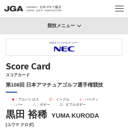
競技メニュー
Score Card
スコアカード
第108回 日本アマチュアゴルフ選手権競技
★
：アルバトロス
◎
：イーグル
○
：バーディ
-
：パー
△
：ボギー
□
：ダブルボギー
黒田 裕稀
YUMA KURODA
[ユウマ クロダ]