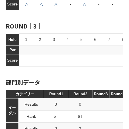
△
△
△
-
△
-
-
△
Score
ROUND｜3｜
1
2
3
4
5
6
7
8
Hole
Par
Score
部門別データ
カテゴリー
Round1
Round2
Round3
Round4
Results
0
0
イー
グル
Rank
5T
6T
Results
0
2