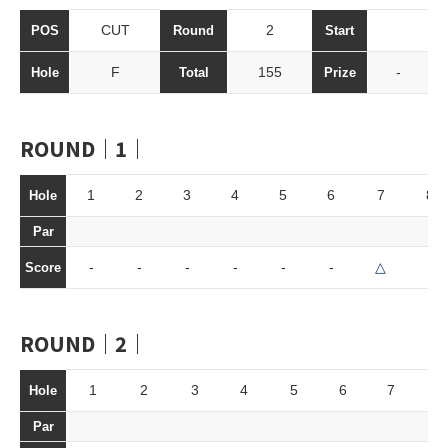
CUT
2
POS
Round
Start
F
155
-
Hole
Total
Prize
ROUND｜1｜
1
2
3
4
5
6
7
8
Hole
Par
-
-
-
-
-
-
△
-
Score
ROUND｜2｜
1
2
3
4
5
6
7
8
Hole
Par