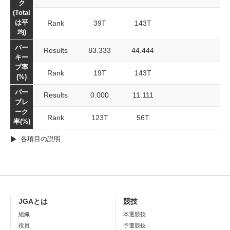
ク
(Total
は平
Rank
39T
143T
均)
パー
Results
83.333
44.444
キー
プ率
Rank
19T
143T
(%)
パー
Results
0.000
11.111
ブレ
ーク
Rank
123T
56T
率(%)
各項目の説明
JGAとは
競技
組織
本選競技
役員
予選競技