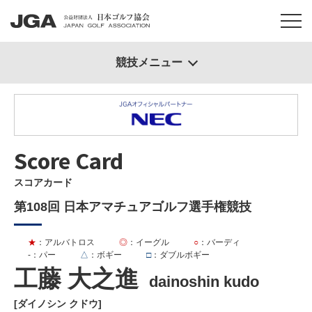
競技メニュー
Score Card
スコアカード
第108回 日本アマチュアゴルフ選手権競技
★
：アルバトロス
◎
：イーグル
○
：バーディ
-
：パー
△
：ボギー
□
：ダブルボギー
工藤 大之進
dainoshin kudo
[ダイノシン クドウ]