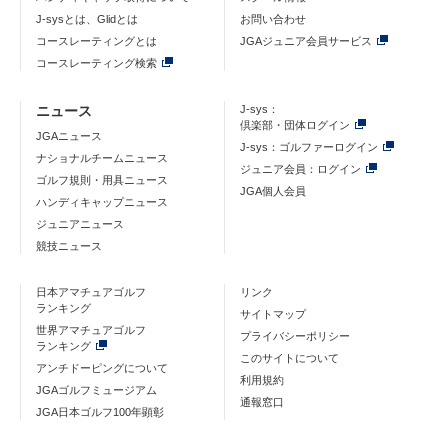
J-sysとは、Glidとは
お問い合わせ
コースレーティングとは
JGAジュニア会員サービス
コースレーティング検索
ニュース
J-sys：
倶楽部・団体ログイン
JGAニュース
J-sys：ゴルファーログイン
ナショナルチームニュース
ジュニア会員：ログイン
ゴルフ規則・用具ニュース
JGA個人会員
ハンディキャップニュース
ジュニアニュース
競技ニュース
日本アマチュアゴルフ
リンク
ランキング
サイトマップ
世界アマチュアゴルフ
プライバシーポリシー
ランキング
このサイトについて
アンチドーピングについて
利用規約
JGAゴルフミュージアム
通報窓口
JGA日本ゴルフ100年顕彰