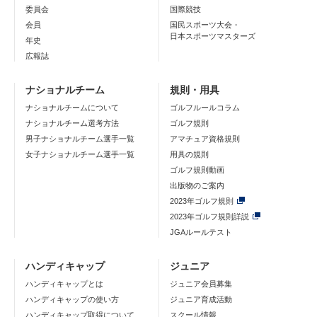
委員会
国際競技
会員
国民スポーツ大会・
日本スポーツマスターズ
年史
広報誌
ナショナルチーム
規則・用具
ナショナルチームについて
ゴルフルールコラム
ナショナルチーム選考方法
ゴルフ規則
男子ナショナルチーム選手一覧
アマチュア資格規則
女子ナショナルチーム選手一覧
用具の規則
ゴルフ規則動画
出版物のご案内
2023年ゴルフ規則
2023年ゴルフ規則詳説
JGAルールテスト
ハンディキャップ
ジュニア
ハンディキャップとは
ジュニア会員募集
ハンディキャップの使い方
ジュニア育成活動
ハンディキャップ取得について
スクール情報