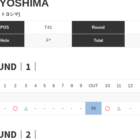
YOSHIMA
 トヨシマ]
T41
POS
Round
F*
Hole
Total
UND｜1｜
1
2
3
4
5
6
7
8
9
OUT
10
11
12
-
◯
△
-
-
-
-
-
-
34
◯
△
-
UND｜2｜