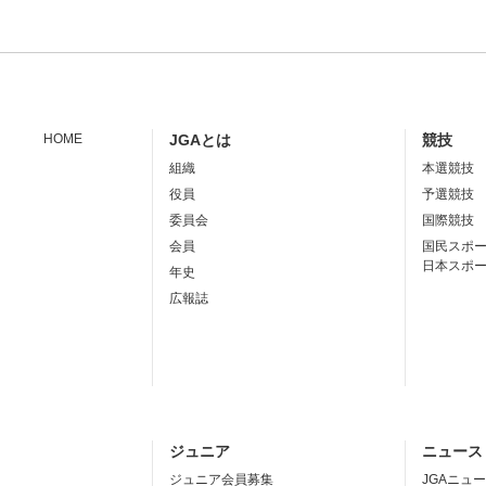
HOME
JGAとは
競技
組織
本選競技
役員
予選競技
委員会
国際競技
会員
国民スポ
日本スポ
年史
広報誌
ジュニア
ニュース
ジュニア会員募集
JGAニュ