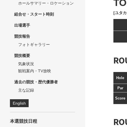
TO
ホールサマリー・ロケーション
[ユタカ
組合せ・スタート時刻
出場選手
競技報告
フォトギャラリー
競技概要
RO
気象状況
観戦案内・TV放映
Hole
過去の競技・歴代優勝者
Par
主な記録
Score
English
RO
本選競技日程