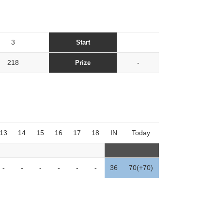
3
Start
218
-
Prize
13
14
15
16
17
18
IN
Today
-
-
-
-
-
-
36
70(+70)