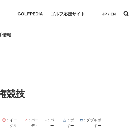
GOLFPEDIA
ゴルフ応援サイト
/
JP
EN
手情報
権競技
◎
：イー
○
：バー
-
：パ
△
：ボ
□
：ダブルボ
グル
ディ
ー
ギー
ギー