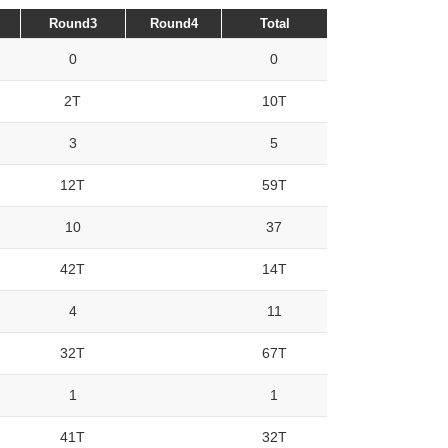
Round3
Round4
Total
0
0
2T
10T
3
5
12T
59T
10
37
42T
14T
4
11
32T
67T
1
1
41T
32T