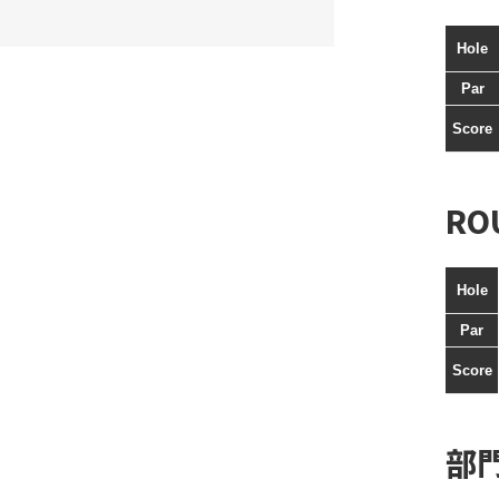
Hole
Par
Score
RO
Hole
Par
Score
部