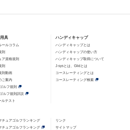
・用具
ハンディキャップ
ルールコラム
ハンディキャップとは
規則
ハンディキャップの使い方
ュア資格規則
ハンディキャップ取得について
規則
J-sysとは、Glidとは
規則動画
コースレーティングとは
のご案内
コースレーティング検索
年ゴルフ規則
年ゴルフ規則詳説
ルールテスト
マチュアゴルフ
ランキング
リンク
マチュアゴルフ
ランキング
サイトマップ