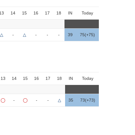
13
14
15
16
17
18
IN
Today
△
-
△
-
-
-
39
75(+75)
13
14
15
16
17
18
IN
Today
◯
-
◯
-
-
△
35
73(+73)