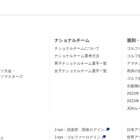
ナショナルチーム
規則
ナショナルチームについて
ゴルフ
ナショナルチーム選考方法
ゴルフ
男子ナショナルチーム選手一覧
アマチ
ーツ大会・
女子ナショナルチーム選手一覧
用具の
ーツマスターズ
ゴルフ
出版物
2023
2023
JGA
J-sys：
倶楽部・団体ログイン
日本ア
J-sys：ゴルファーログイン
世界ア
ース