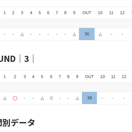
1
2
3
4
5
6
7
8
9
OUT
10
11
12
-
-
△
-
-
-
-
-
△
36
△
-
-
UND｜3｜
1
2
3
4
5
6
7
8
9
OUT
10
11
12
△
◯
-
-
△
□
-
-
△
38
-
-
-
門別データ