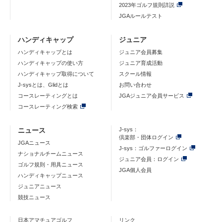
2023年ゴルフ規則詳説
JGAルールテスト
ハンディキャップ
ジュニア
ハンディキャップとは
ジュニア会員募集
ハンディキャップの使い方
ジュニア育成活動
ハンディキャップ取得について
スクール情報
J-sysとは、Glidとは
お問い合わせ
コースレーティングとは
JGAジュニア会員サービス
コースレーティング検索
ニュース
J-sys：
倶楽部・団体ログイン
JGAニュース
J-sys：ゴルファーログイン
ナショナルチームニュース
ジュニア会員：ログイン
ゴルフ規則・用具ニュース
JGA個人会員
ハンディキャップニュース
ジュニアニュース
競技ニュース
日本アマチュアゴルフ
リンク