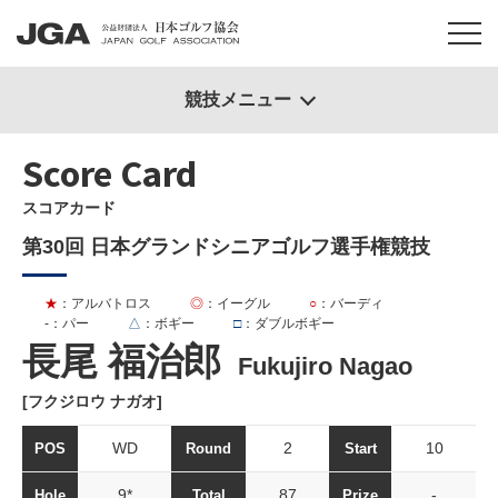
競技メニュー
Score Card
スコアカード
第30回 日本グランドシニアゴルフ選手権競技
★
：アルバトロス
◎
：イーグル
○
：バーディ
-
：パー
△
：ボギー
□
：ダブルボギー
長尾 福治郎
Fukujiro Nagao
[フクジロウ ナガオ]
WD
2
10
POS
Round
Start
9*
87
-
Hole
Total
Prize