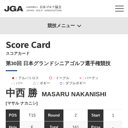
競技メニュー
Score Card
スコアカード
第30回 日本グランドシニアゴルフ選手権競技
★
：アルバトロス
◎
：イーグル
○
：バーディ
-
：パー
△
：ボギー
□
：ダブルボギー
中西 勝
MASARU NAKANISHI
[マサル ナカニシ]
T15
2
1
POS
Round
Start
F
161
-
Hole
Total
Prize