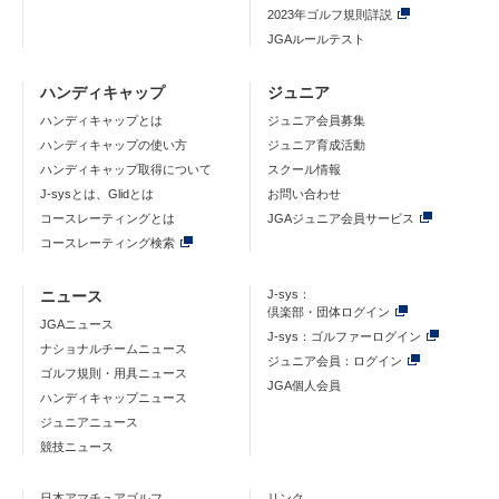
2023年ゴルフ規則詳説
JGAルールテスト
ハンディキャップ
ジュニア
ハンディキャップとは
ジュニア会員募集
ハンディキャップの使い方
ジュニア育成活動
ハンディキャップ取得について
スクール情報
J-sysとは、Glidとは
お問い合わせ
コースレーティングとは
JGAジュニア会員サービス
コースレーティング検索
ニュース
J-sys：
倶楽部・団体ログイン
JGAニュース
J-sys：ゴルファーログイン
ナショナルチームニュース
ジュニア会員：ログイン
ゴルフ規則・用具ニュース
JGA個人会員
ハンディキャップニュース
ジュニアニュース
競技ニュース
日本アマチュアゴルフ
リンク