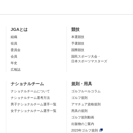
JGAとは
競技
組織
本選競技
役員
予選競技
委員会
国際競技
会員
国民スポーツ大会・
日本スポーツマスターズ
年史
広報誌
ナショナルチーム
規則・用具
ナショナルチームについて
ゴルフルールコラム
ナショナルチーム選考方法
ゴルフ規則
男子ナショナルチーム選手一覧
アマチュア資格規則
女子ナショナルチーム選手一覧
用具の規則
ゴルフ規則動画
出版物のご案内
2023年ゴルフ規則