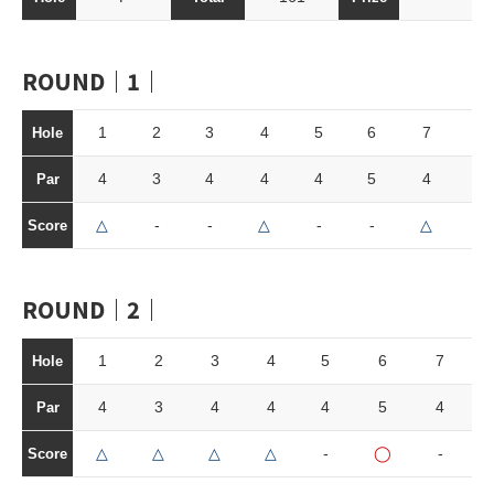
ROUND｜1｜
1
2
3
4
5
6
7
8
Hole
4
3
4
4
4
5
4
3
Par
△
-
-
△
-
-
△
-
Score
ROUND｜2｜
1
2
3
4
5
6
7
Hole
4
3
4
4
4
5
4
Par
△
△
△
△
-
◯
-
Score