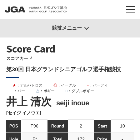
競技メニュー
Score Card
スコアカード
第30回 日本グランドシニアゴルフ選手権競技
★
：アルバトロス
◎
：イーグル
○
：バーディ
-
：パー
△
：ボギー
□
：ダブルボギー
井上 清次
seiji inoue
[セイジ イノウエ]
T96
2
10
POS
Round
Start
F*
172
-
Hole
Total
Prize