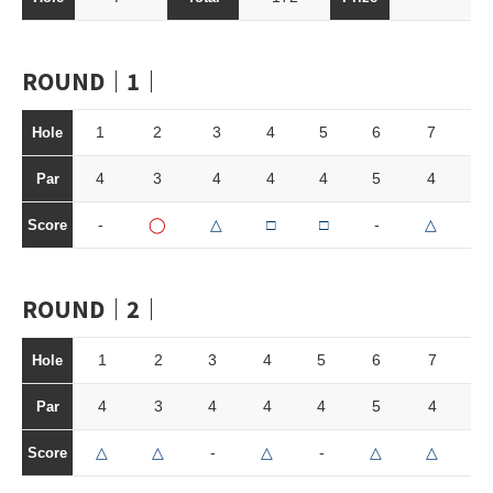
ROUND｜1｜
1
2
3
4
5
6
7
8
Hole
4
3
4
4
4
5
4
3
Par
-
◯
△
□
□
-
△
-
Score
ROUND｜2｜
1
2
3
4
5
6
7
8
Hole
4
3
4
4
4
5
4
3
Par
△
△
-
△
-
△
△
Score