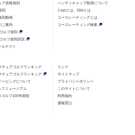
ュア資格規則
ハンディキャップ取得について
規則
J-sysとは、Glidとは
規則動画
コースレーティングとは
のご案内
コースレーティング検索
年ゴルフ規則
年ゴルフ規則詳説
ルールテスト
マチュアゴルフ
ランキング
リンク
マチュアゴルフ
ランキング
サイトマップ
ドーピングについて
プライバシーポリシー
ゴルフミュージアム
このサイトについて
本ゴルフ100年顕彰
利用規約
通報窓口