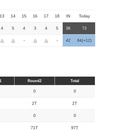
13
14
15
16
17
18
IN
Today
4
5
4
3
4
5
36
72
△
△
-
△
△
-
42
84(+12)
1
Round2
Total
0
0
2T
2T
0
0
71T
97T