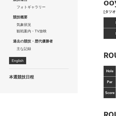
oo
フォトギャラリー
[タツオ
競技概要
気象状況
観戦案内・TV放映
過去の競技・歴代優勝者
主な記録
RO
English
Hole
本選競技日程
Par
Score
RO