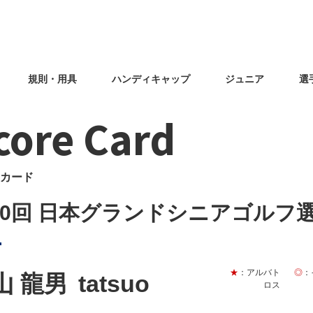
規則・用具
ハンディキャップ
ジュニア
選
core Card
カード
30回 日本グランドシニアゴルフ
★
：アルバト
◎
：
山 龍男
tatsuo
ロス