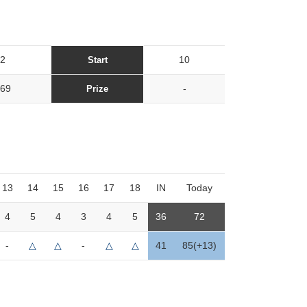
2
10
Start
69
-
Prize
13
14
15
16
17
18
IN
Today
4
5
4
3
4
5
36
72
-
△
△
-
△
△
41
85(+13)