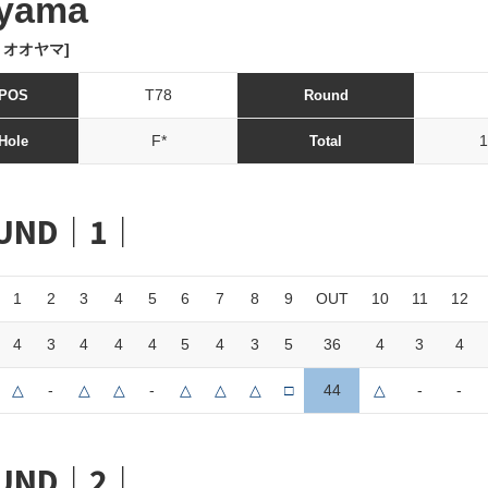
yama
 オオヤマ]
T78
POS
Round
F*
1
Hole
Total
UND｜1｜
1
2
3
4
5
6
7
8
9
OUT
10
11
12
4
3
4
4
4
5
4
3
5
36
4
3
4
△
-
△
△
-
△
△
△
□
44
△
-
-
UND｜2｜