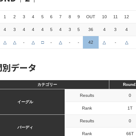
1
2
3
4
5
6
7
8
9
OUT
10
11
12
4
3
4
4
4
5
4
3
5
36
4
3
4
△
△
-
△
□
-
△
-
-
42
△
-
△
門別データ
カテゴリー
Round
Results
0
イーグル
Rank
1T
Results
0
バーディ
Rank
66T