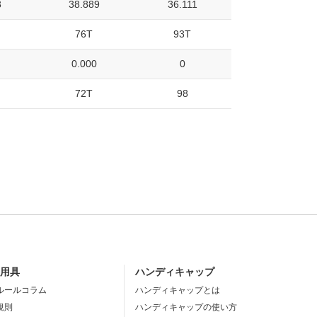
3
38.889
36.111
76T
93T
0.000
0
72T
98
・用具
ハンディキャップ
ルールコラム
ハンディキャップとは
規則
ハンディキャップの使い方