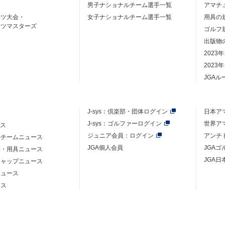
男子ナショナルチーム選手一覧
アマチ
ーツ大会・
女子ナショナルチーム選手一覧
用具の
ーツマスターズ
ゴルフ
出版物
2023
2023
JGA
J-sys：
倶楽部・団体ログイン
日本ア
J-sys：ゴルファーログイン
世界ア
ース
ジュニア会員：ログイン
アンチ
ルチームニュース
JGA個人会員
JGA
則・用具ニュース
JGA日
キャップニュース
ニュース
ース