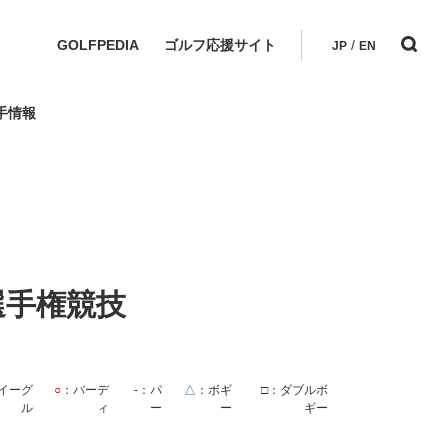
GOLFPEDIA
ゴルフ応援サイト
/
JP
EN
手情報
選手権競技
イーグ
○
：バーデ
-
：パ
△
：ボギ
□
：ダブルボ
ル
ィ
ー
ー
ギー