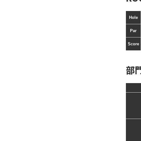
Hole
Par
Score
部