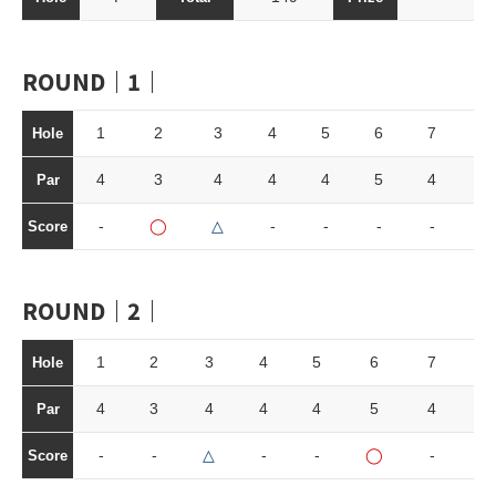
ROUND｜1｜
1
2
3
4
5
6
7
8
Hole
4
3
4
4
4
5
4
3
Par
-
◯
△
-
-
-
-
△
Score
ROUND｜2｜
1
2
3
4
5
6
7
8
Hole
4
3
4
4
4
5
4
3
Par
-
-
△
-
-
◯
-
-
Score