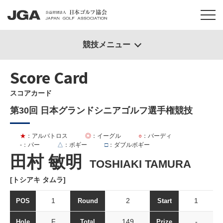
競技メニュー
Score Card
スコアカード
第30回 日本グランドシニアゴルフ選手権競技
★
：アルバトロス
◎
：イーグル
○
：バーディ
-
：パー
△
：ボギー
□
：ダブルボギー
田村 敏明
TOSHIAKI TAMURA
[トシアキ タムラ]
1
2
1
POS
Round
Start
F
149
-
Hole
Total
Prize