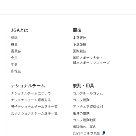
JGAとは
競技
組織
本選競技
役員
予選競技
委員会
国際競技
会員
国民スポーツ大会・
日本スポーツマスターズ
年史
広報誌
ナショナルチーム
規則・用具
ナショナルチームについて
ゴルフルールコラム
ナショナルチーム選考方法
ゴルフ規則
男子ナショナルチーム選手一覧
アマチュア資格規則
女子ナショナルチーム選手一覧
用具の規則
ゴルフ規則動画
出版物のご案内
2023年ゴルフ規則