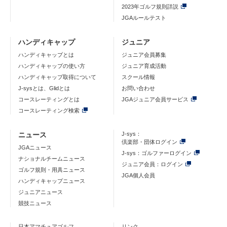
2023年ゴルフ規則詳説
JGAルールテスト
ハンディキャップ
ジュニア
ハンディキャップとは
ジュニア会員募集
ハンディキャップの使い方
ジュニア育成活動
ハンディキャップ取得について
スクール情報
J-sysとは、Glidとは
お問い合わせ
コースレーティングとは
JGAジュニア会員サービス
コースレーティング検索
ニュース
J-sys：
倶楽部・団体ログイン
JGAニュース
J-sys：ゴルファーログイン
ナショナルチームニュース
ジュニア会員：ログイン
ゴルフ規則・用具ニュース
JGA個人会員
ハンディキャップニュース
ジュニアニュース
競技ニュース
日本アマチュアゴルフ
リンク