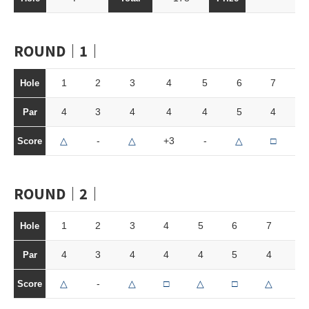
ROUND｜1｜
1
2
3
4
5
6
7
Hole
4
3
4
4
4
5
4
Par
△
-
△
+3
-
△
□
Score
ROUND｜2｜
1
2
3
4
5
6
7
8
Hole
4
3
4
4
4
5
4
3
Par
△
-
△
□
△
□
△
△
Score