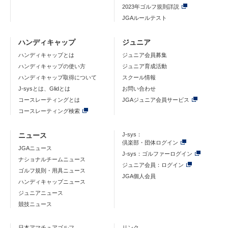
2023年ゴルフ規則詳説
JGAルールテスト
ハンディキャップ
ジュニア
ハンディキャップとは
ジュニア会員募集
ハンディキャップの使い方
ジュニア育成活動
ハンディキャップ取得について
スクール情報
J-sysとは、Glidとは
お問い合わせ
コースレーティングとは
JGAジュニア会員サービス
コースレーティング検索
ニュース
J-sys：
倶楽部・団体ログイン
JGAニュース
J-sys：ゴルファーログイン
ナショナルチームニュース
ジュニア会員：ログイン
ゴルフ規則・用具ニュース
JGA個人会員
ハンディキャップニュース
ジュニアニュース
競技ニュース
日本アマチュアゴルフ
リンク