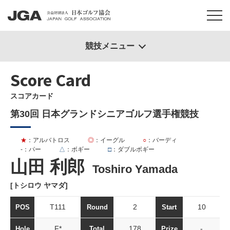
競技メニュー
Score Card
スコアカード
第30回 日本グランドシニアゴルフ選手権競技
★
：アルバトロス
◎
：イーグル
○
：バーディ
-
：パー
△
：ボギー
□
：ダブルボギー
山田 利郎
Toshiro Yamada
[トシロウ ヤマダ]
T111
2
10
POS
Round
Start
F*
178
-
Hole
Total
Prize