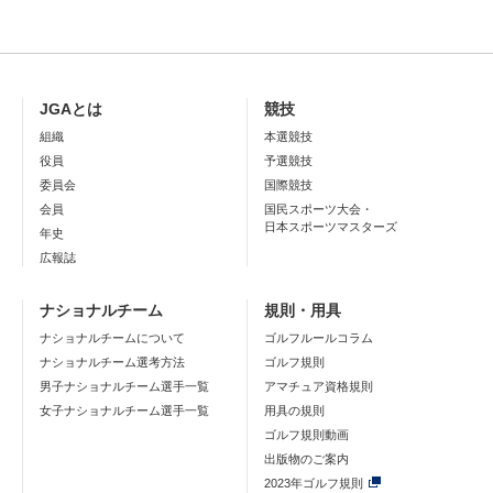
JGAとは
競技
組織
本選競技
役員
予選競技
委員会
国際競技
会員
国民スポーツ大会・
日本スポーツマスターズ
年史
広報誌
ナショナルチーム
規則・用具
ナショナルチームについて
ゴルフルールコラム
ナショナルチーム選考方法
ゴルフ規則
男子ナショナルチーム選手一覧
アマチュア資格規則
女子ナショナルチーム選手一覧
用具の規則
ゴルフ規則動画
出版物のご案内
2023年ゴルフ規則