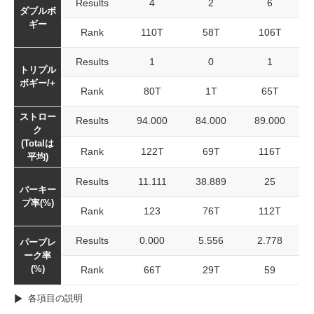
Results
4
2
6
ダブルボ
ギー
Rank
110T
58T
106T
Results
1
0
1
トリプル
ボギー/+
Rank
80T
1T
65T
ストロー
Results
94.000
84.000
89.000
ク
(Totalは
Rank
122T
69T
116T
平均)
Results
11.111
38.889
25
パーキー
プ率(%)
Rank
123
76T
112T
Results
0.000
5.556
2.778
パーブレ
ーク率
(%)
Rank
66T
29T
59
各項目の説明