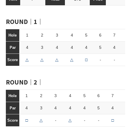
ROUND｜1｜
1
2
3
4
5
6
7
8
Hole
4
3
4
4
4
5
4
3
Par
△
△
△
△
□
-
-
-
Score
ROUND｜2｜
1
2
3
4
5
6
7
8
Hole
4
3
4
4
4
5
4
3
Par
□
△
-
△
-
-
□
△
Score