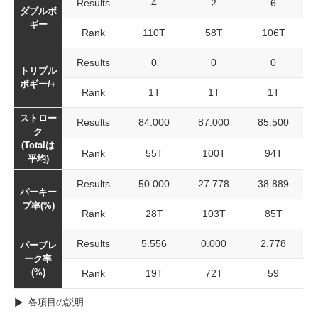
Results
4
2
6
ダブルボ
ギー
Rank
110T
58T
106T
Results
0
0
0
トリプル
ボギー/+
Rank
1T
1T
1T
ストロー
Results
84.000
87.000
85.500
ク
(Totalは
Rank
55T
100T
94T
平均)
Results
50.000
27.778
38.889
パーキー
プ率(%)
Rank
28T
103T
85T
Results
5.556
0.000
2.778
パーブレ
ーク率
(%)
Rank
19T
72T
59
各項目の説明