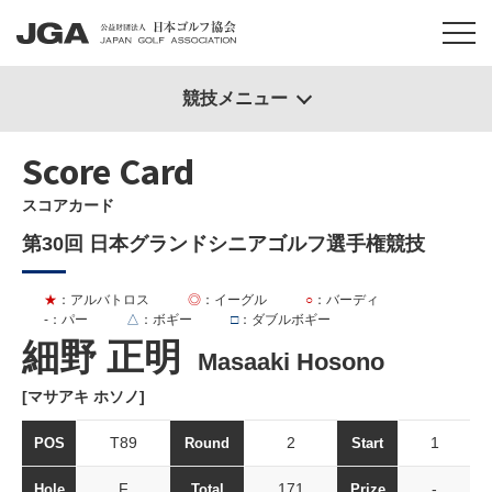
競技メニュー
Score Card
スコアカード
第30回 日本グランドシニアゴルフ選手権競技
★
：アルバトロス
◎
：イーグル
○
：バーディ
-
：パー
△
：ボギー
□
：ダブルボギー
細野 正明
Masaaki Hosono
[マサアキ ホソノ]
T89
2
1
POS
Round
Start
F
171
-
Hole
Total
Prize