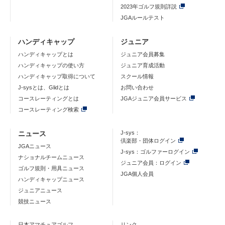
2023年ゴルフ規則詳説
JGAルールテスト
ハンディキャップ
ジュニア
ハンディキャップとは
ジュニア会員募集
ハンディキャップの使い方
ジュニア育成活動
ハンディキャップ取得について
スクール情報
J-sysとは、Glidとは
お問い合わせ
コースレーティングとは
JGAジュニア会員サービス
コースレーティング検索
ニュース
J-sys：
倶楽部・団体ログイン
JGAニュース
J-sys：ゴルファーログイン
ナショナルチームニュース
ジュニア会員：ログイン
ゴルフ規則・用具ニュース
JGA個人会員
ハンディキャップニュース
ジュニアニュース
競技ニュース
日本アマチュアゴルフ
リンク