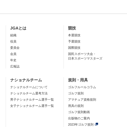
JGAとは
競技
組織
本選競技
役員
予選競技
委員会
国際競技
会員
国民スポーツ大会・
日本スポーツマスターズ
年史
広報誌
ナショナルチーム
規則・用具
ナショナルチームについて
ゴルフルールコラム
ナショナルチーム選考方法
ゴルフ規則
男子ナショナルチーム選手一覧
アマチュア資格規則
女子ナショナルチーム選手一覧
用具の規則
ゴルフ規則動画
出版物のご案内
2023年ゴルフ規則