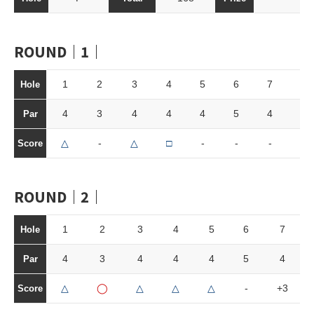
ROUND｜1｜
1
2
3
4
5
6
7
8
Hole
4
3
4
4
4
5
4
3
Par
△
-
△
□
-
-
-
-
Score
ROUND｜2｜
1
2
3
4
5
6
7
Hole
4
3
4
4
4
5
4
Par
△
◯
△
△
△
-
+3
Score