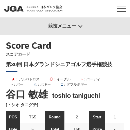
競技メニュー
Score Card
スコアカード
第30回 日本グランドシニアゴルフ選手権競技
★
：アルバトロス
◎
：イーグル
○
：バーディ
-
：パー
△
：ボギー
□
：ダブルボギー
谷口 敏雄
toshio taniguchi
[トシオ タニグチ]
T65
2
1
POS
Round
Start
F
168
-
Hole
Total
Prize