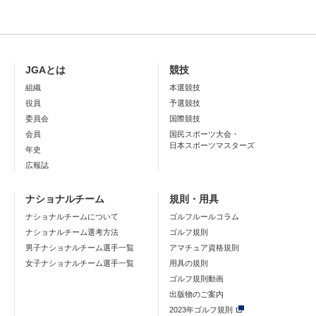
JGAとは
競技
組織
本選競技
役員
予選競技
委員会
国際競技
会員
国民スポーツ大会・
日本スポーツマスターズ
年史
広報誌
ナショナルチーム
規則・用具
ナショナルチームについて
ゴルフルールコラム
ナショナルチーム選考方法
ゴルフ規則
男子ナショナルチーム選手一覧
アマチュア資格規則
女子ナショナルチーム選手一覧
用具の規則
ゴルフ規則動画
出版物のご案内
2023年ゴルフ規則