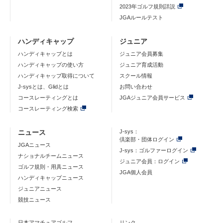
2023年ゴルフ規則詳説
JGAルールテスト
ハンディキャップ
ジュニア
ハンディキャップとは
ジュニア会員募集
ハンディキャップの使い方
ジュニア育成活動
ハンディキャップ取得について
スクール情報
J-sysとは、Glidとは
お問い合わせ
コースレーティングとは
JGAジュニア会員サービス
コースレーティング検索
ニュース
J-sys：
倶楽部・団体ログイン
JGAニュース
J-sys：ゴルファーログイン
ナショナルチームニュース
ジュニア会員：ログイン
ゴルフ規則・用具ニュース
JGA個人会員
ハンディキャップニュース
ジュニアニュース
競技ニュース
日本アマチュアゴルフ
リンク