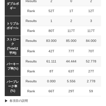
Results
2
0
2
ダブルボ
ギー
Rank
52T
1T
12T
Results
1
2
3
トリプル
ボギー/+
Rank
80T
117T
117T
ストロー
Results
83.000
85.000
84.000
ク
(Totalは
Rank
42T
77T
70T
平均)
Results
61.111
44.444
52.778
パーキー
プ率(%)
Rank
8T
63T
27T
Results
0.000
5.556
2.778
パーブレ
ーク率
(%)
Rank
66T
29T
59
各項目の説明