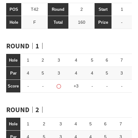
T42
2
1
POS
Round
Start
F
160
-
Hole
Total
Prize
ROUND｜1｜
1
2
3
4
5
6
7
8
Hole
4
5
3
4
4
5
3
4
Par
-
-
◯
+3
-
-
-
-
Score
ROUND｜2｜
1
2
3
4
5
6
7
8
Hole
4
5
3
4
4
5
3
4
Par