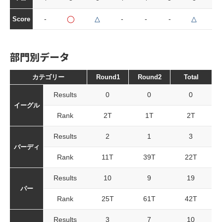
-
◯
△
-
-
-
△
△
Score
部門別データ
カテゴリー
Round1
Round2
Total
Results
0
0
0
イーグル
Rank
2T
1T
2T
Results
2
1
3
バーディ
Rank
11T
39T
22T
Results
10
9
19
パー
Rank
25T
61T
42T
Results
3
7
10