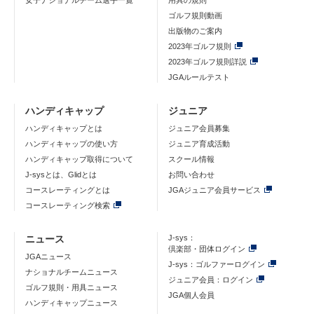
女子ナショナルチーム選手一覧
用具の規則
ゴルフ規則動画
出版物のご案内
2023年ゴルフ規則
2023年ゴルフ規則詳説
JGAルールテスト
ハンディキャップ
ジュニア
ハンディキャップとは
ジュニア会員募集
ハンディキャップの使い方
ジュニア育成活動
ハンディキャップ取得について
スクール情報
J-sysとは、Glidとは
お問い合わせ
コースレーティングとは
JGAジュニア会員サービス
コースレーティング検索
ニュース
J-sys：
倶楽部・団体ログイン
JGAニュース
J-sys：ゴルファーログイン
ナショナルチームニュース
ジュニア会員：ログイン
ゴルフ規則・用具ニュース
JGA個人会員
ハンディキャップニュース