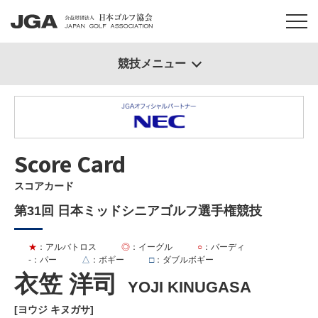
競技メニュー
Score Card
スコアカード
第31回 日本ミッドシニアゴルフ選手権競技
★
：アルバトロス
◎
：イーグル
○
：バーディ
-
：パー
△
：ボギー
□
：ダブルボギー
衣笠 洋司
YOJI KINUGASA
[ヨウジ キヌガサ]