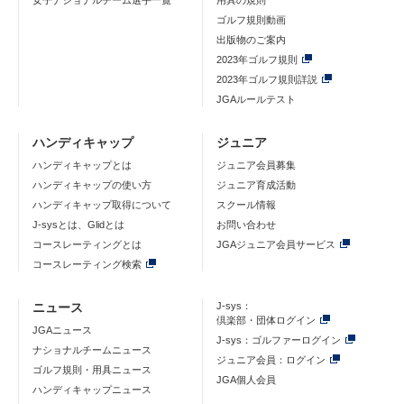
女子ナショナルチーム選手一覧
用具の規則
ゴルフ規則動画
出版物のご案内
2023年ゴルフ規則
2023年ゴルフ規則詳説
JGAルールテスト
ハンディキャップ
ジュニア
ハンディキャップとは
ジュニア会員募集
ハンディキャップの使い方
ジュニア育成活動
ハンディキャップ取得について
スクール情報
J-sysとは、Glidとは
お問い合わせ
コースレーティングとは
JGAジュニア会員サービス
コースレーティング検索
ニュース
J-sys：
倶楽部・団体ログイン
JGAニュース
J-sys：ゴルファーログイン
ナショナルチームニュース
ジュニア会員：ログイン
ゴルフ規則・用具ニュース
JGA個人会員
ハンディキャップニュース