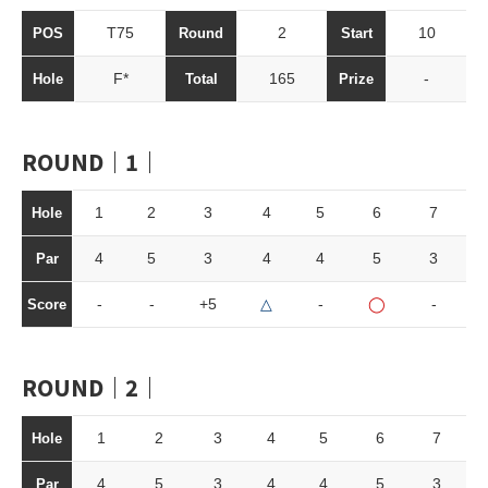
T75
2
10
POS
Round
Start
F*
165
-
Hole
Total
Prize
ROUND｜1｜
1
2
3
4
5
6
7
Hole
4
5
3
4
4
5
3
Par
-
-
+5
△
-
◯
-
Score
ROUND｜2｜
1
2
3
4
5
6
7
Hole
4
5
3
4
4
5
3
Par