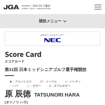
競技メニュー
Score Card
スコアカード
第31回 日本ミッドシニアゴルフ選手権競技
★
：アルバトロス
◎
：イーグル
○
：バーディ
-
：パー
△
：ボギー
□
：ダブルボギー
原 辰徳
TATSUNORI HARA
[タツノリ ハラ]