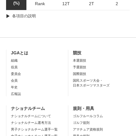
(%)
Rank
12T
2T
2
各項目の説明
JGAとは
競技
組織
本選競技
役員
予選競技
委員会
国際競技
会員
国民スポーツ大会・
日本スポーツマスターズ
年史
広報誌
ナショナルチーム
規則・用具
ナショナルチームについて
ゴルフルールコラム
ナショナルチーム選考方法
ゴルフ規則
男子ナショナルチーム選手一覧
アマチュア資格規則