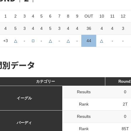
1
2
3
4
5
6
7
8
9
OUT
10
11
12
4
5
3
4
4
5
3
4
4
36
4
4
3
+3
△
-
□
-
△
-
△
-
44
△
-
-
門別データ
カテゴリー
Round
Results
0
イーグル
Rank
2T
Results
0
バーディ
Rank
85T