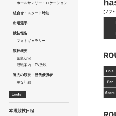
ha
ホールサマリー・ロケーション
[ノブヒ
組合せ・スタート時刻
出場選手
競技報告
フォトギャラリー
競技概要
RO
気象状況
観戦案内・TV放映
Hole
過去の競技・歴代優勝者
Par
主な記録
Score
English
本選競技日程
RO