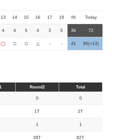
13
14
15
16
17
18
IN
Today
4
4
5
4
3
5
36
72
◯
□
□
△
-
-
41
85(+13)
1
Round2
Total
0
0
1T
2T
1
1
39T
82T