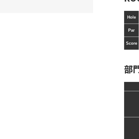
Hole
Par
Score
部