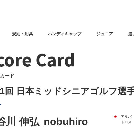
規則・用具
ハンディキャップ
ジュニア
選
core Card
カード
31回 日本ミッドシニアゴルフ選
★
：アルバ
谷川 伸弘
nobuhiro
トロス