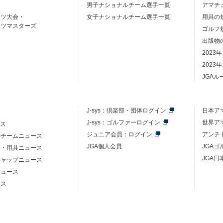
男子ナショナルチーム選手一覧
アマチ
ーツ大会・
女子ナショナルチーム選手一覧
用具の
ーツマスターズ
ゴルフ
出版物
2023
2023
JGA
J-sys：
倶楽部・団体ログイン
日本ア
J-sys：ゴルファーログイン
世界ア
ース
ジュニア会員：ログイン
アンチ
ルチームニュース
JGA個人会員
JGA
則・用具ニュース
JGA日
キャップニュース
ニュース
ース