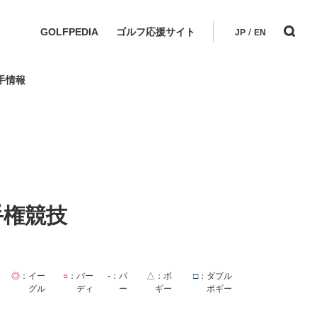
GOLFPEDIA
ゴルフ応援サイト
/
JP
EN
手情報
手権競技
◎
：イー
○
：バー
-
：パ
△
：ボ
□
：ダブル
グル
ディ
ー
ギー
ボギー