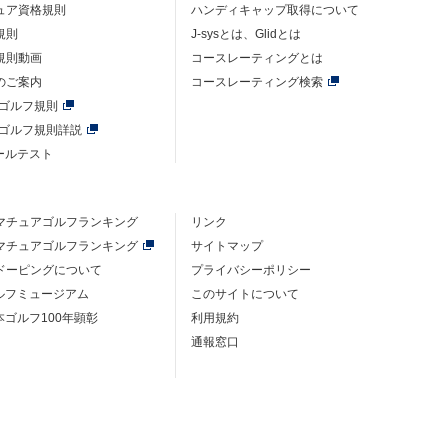
ュア資格規則
ハンディキャップ取得について
規則
J-sysとは、Glidとは
規則動画
コースレーティングとは
のご案内
コースレーティング検索
年ゴルフ規則
年ゴルフ規則詳説
ルールテスト
マチュアゴルフ
ランキング
リンク
マチュアゴルフ
ランキング
サイトマップ
ドーピングについて
プライバシーポリシー
ゴルフミュージアム
このサイトについて
本ゴルフ100年顕彰
利用規約
通報窓口