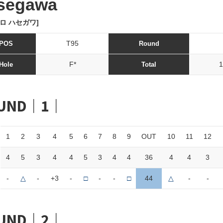
segawa
ロ ハセガワ]
T95
POS
Round
F*
1
Hole
Total
UND｜1｜
1
2
3
4
5
6
7
8
9
OUT
10
11
12
4
5
3
4
4
5
3
4
4
36
4
4
3
-
△
-
+3
-
□
-
-
□
44
△
-
-
UND｜2｜