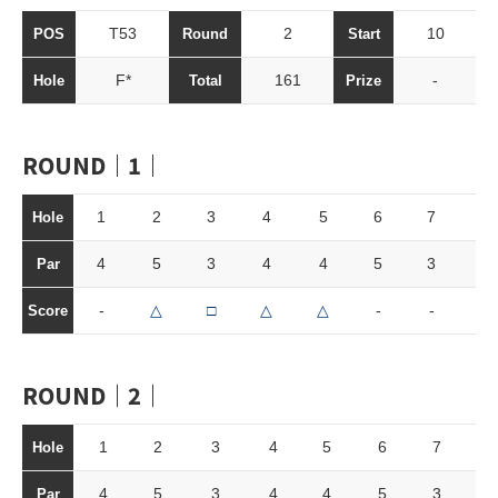
T53
2
10
POS
Round
Start
F*
161
-
Hole
Total
Prize
ROUND｜1｜
1
2
3
4
5
6
7
8
Hole
4
5
3
4
4
5
3
4
Par
-
△
□
△
△
-
-
□
Score
ROUND｜2｜
1
2
3
4
5
6
7
8
Hole
4
5
3
4
4
5
3
4
Par