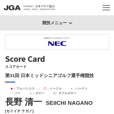
競技メニュー
Score Card
スコアカード
第31回 日本ミッドシニアゴルフ選手権競技
★
：アルバトロス
◎
：イーグル
○
：バーディ
-
：パー
△
：ボギー
□
：ダブルボギー
長野 清一
SEIICHI NAGANO
[セイイチ ナガノ]