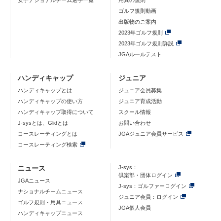
女子ナショナルチーム選手一覧
用具の規則
ゴルフ規則動画
出版物のご案内
2023年ゴルフ規則
2023年ゴルフ規則詳説
JGAルールテスト
ハンディキャップ
ジュニア
ハンディキャップとは
ジュニア会員募集
ハンディキャップの使い方
ジュニア育成活動
ハンディキャップ取得について
スクール情報
J-sysとは、Glidとは
お問い合わせ
コースレーティングとは
JGAジュニア会員サービス
コースレーティング検索
ニュース
J-sys：
倶楽部・団体ログイン
JGAニュース
J-sys：ゴルファーログイン
ナショナルチームニュース
ジュニア会員：ログイン
ゴルフ規則・用具ニュース
JGA個人会員
ハンディキャップニュース