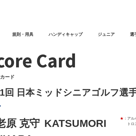
規則・用具
ハンディキャップ
ジュニア
選
core Card
カード
31回 日本ミッドシニアゴルフ選
★
：アル
老原 克守
KATSUMORI
トロ