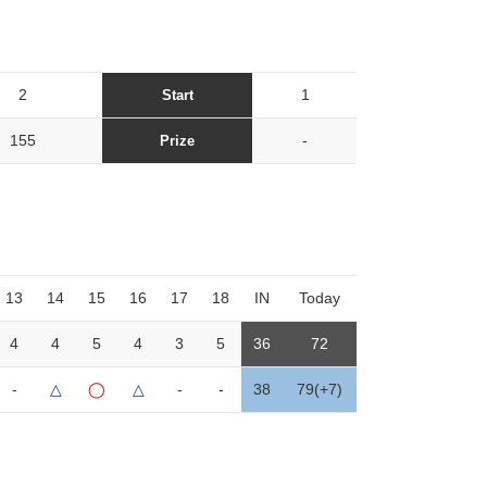
2
1
Start
155
-
Prize
13
14
15
16
17
18
IN
Today
4
4
5
4
3
5
36
72
-
△
◯
△
-
-
38
79(+7)