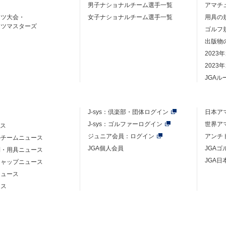
男子ナショナルチーム選手一覧
アマチ
ーツ大会・
女子ナショナルチーム選手一覧
用具の
ーツマスターズ
ゴルフ
出版物
2023
2023
JGA
J-sys：
倶楽部・団体ログイン
日本ア
J-sys：ゴルファーログイン
世界ア
ース
ジュニア会員：ログイン
アンチ
ルチームニュース
JGA個人会員
JGA
則・用具ニュース
JGA日
キャップニュース
ニュース
ース