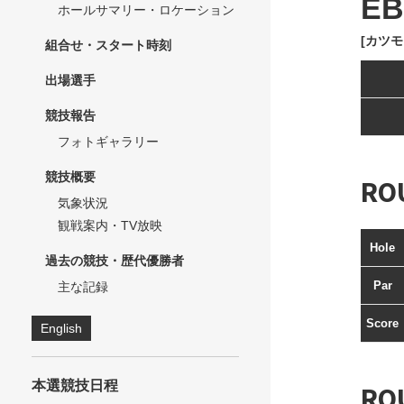
EB
ホールサマリー・ロケーション
[カツモ
組合せ・スタート時刻
出場選手
競技報告
フォトギャラリー
競技概要
RO
気象状況
観戦案内・TV放映
Hole
過去の競技・歴代優勝者
Par
主な記録
Score
English
本選競技日程
RO