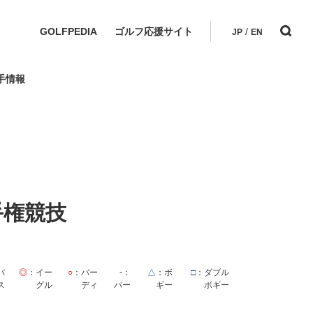
GOLFPEDIA
ゴルフ応援サイト
/
JP
EN
手情報
手権競技
バ
◎
：イー
○
：バー
-
：
△
：ボ
□
：ダブル
ス
グル
ディ
パー
ギー
ボギー