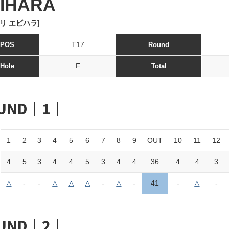
IHARA
リ エビハラ]
T17
POS
Round
F
Hole
Total
UND｜1｜
1
2
3
4
5
6
7
8
9
OUT
10
11
12
4
5
3
4
4
5
3
4
4
36
4
4
3
△
-
-
△
△
△
-
△
-
41
-
△
-
UND｜2｜