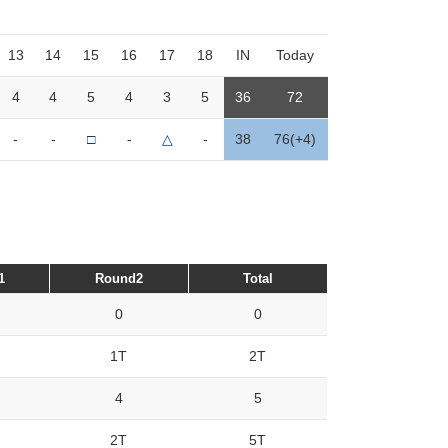
13
14
15
16
17
18
IN
Today
4
4
5
4
3
5
36
72
-
-
□
-
△
-
38
76(+4)
1
Round2
Total
0
0
1T
2T
4
5
2T
5T