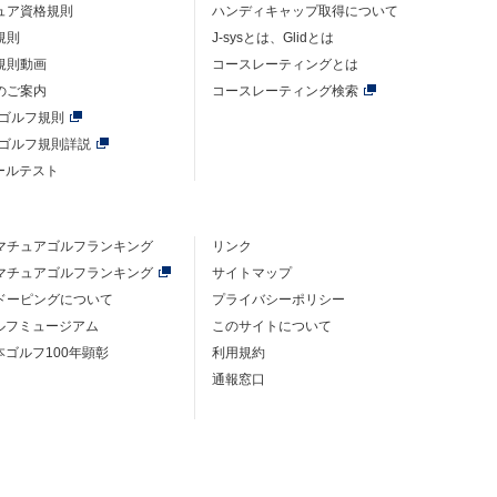
ュア資格規則
ハンディキャップ取得について
規則
J-sysとは、Glidとは
規則動画
コースレーティングとは
のご案内
コースレーティング検索
年ゴルフ規則
年ゴルフ規則詳説
ルールテスト
マチュアゴルフ
ランキング
リンク
マチュアゴルフ
ランキング
サイトマップ
ドーピングについて
プライバシーポリシー
ゴルフミュージアム
このサイトについて
本ゴルフ100年顕彰
利用規約
通報窓口