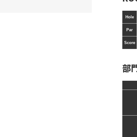
Hole
Par
Score
部