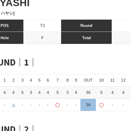
YASHI
 ハヤシ]
T2
POS
Round
F
Hole
Total
UND｜1｜
1
2
3
4
5
6
7
8
9
OUT
10
11
12
4
4
5
3
4
4
5
3
4
36
5
4
4
-
△
-
-
-
-
◯
-
-
36
◯
-
-
UND｜2｜