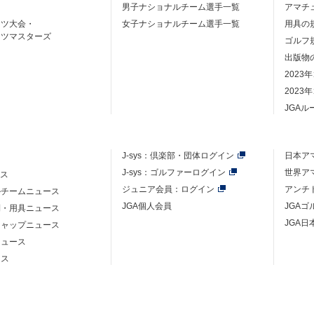
男子ナショナルチーム選手一覧
アマチ
ーツ大会・
女子ナショナルチーム選手一覧
用具の
ーツマスターズ
ゴルフ
出版物
2023
2023
JGA
J-sys：
倶楽部・団体ログイン
日本ア
J-sys：ゴルファーログイン
世界ア
ース
ジュニア会員：ログイン
アンチ
ルチームニュース
JGA個人会員
JGA
則・用具ニュース
JGA日
キャップニュース
ニュース
ース