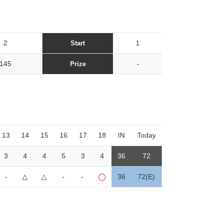
2
1
Start
145
-
Prize
13
14
15
16
17
18
IN
Today
3
4
4
5
3
4
36
72
-
△
△
-
-
◯
36
72(E)