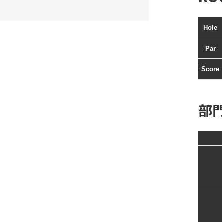
Hole
Par
Score
部