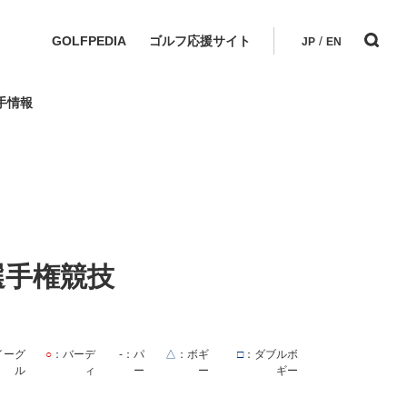
GOLFPEDIA
ゴルフ応援サイト
/
JP
EN
手情報
選手権競技
イーグ
○
：バーデ
-
：パ
△
：ボギ
□
：ダブルボ
ル
ィ
ー
ー
ギー