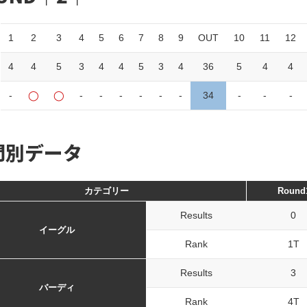
1
2
3
4
5
6
7
8
9
OUT
10
11
12
4
4
5
3
4
4
5
3
4
36
5
4
4
-
◯
◯
-
-
-
-
-
-
34
-
-
-
門別データ
カテゴリー
Round
Results
0
イーグル
Rank
1T
Results
3
バーディ
Rank
4T