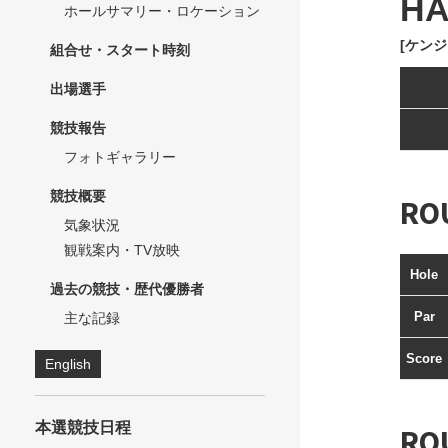
HA
ホールサマリー・ロケーション
[ケンジ
組合せ・スタート時刻
出場選手
競技報告
フォトギャラリー
競技概要
RO
気象状況
観戦案内・TV放映
Hole
過去の競技・歴代優勝者
Par
主な記録
Score
English
本選競技日程
RO