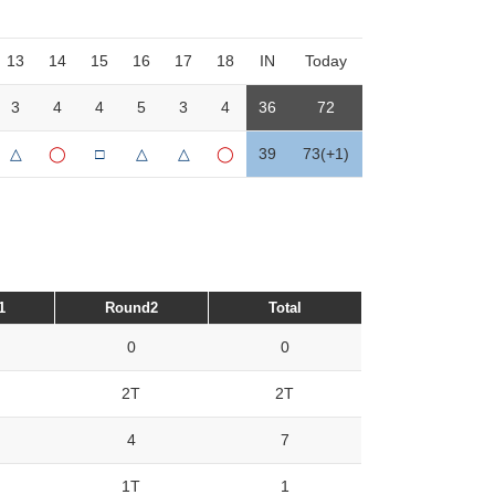
13
14
15
16
17
18
IN
Today
3
4
4
5
3
4
36
72
△
◯
□
△
△
◯
39
73(+1)
1
Round2
Total
0
0
2T
2T
4
7
1T
1