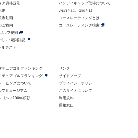
ュア資格規則
ハンディキャップ取得について
規則
J-sysとは、Glidとは
規則動画
コースレーティングとは
のご案内
コースレーティング検索
年ゴルフ規則
年ゴルフ規則詳説
ルールテスト
マチュアゴルフ
ランキング
リンク
マチュアゴルフ
ランキング
サイトマップ
ドーピングについて
プライバシーポリシー
ゴルフミュージアム
このサイトについて
本ゴルフ100年顕彰
利用規約
通報窓口