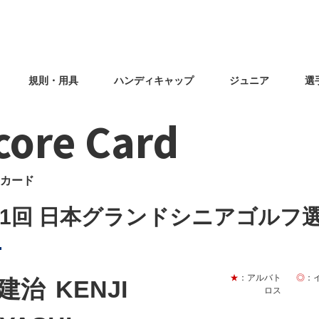
規則・用具
ハンディキャップ
ジュニア
選
core Card
カード
31回 日本グランドシニアゴルフ
★
：アルバト
◎
：
 建治
KENJI
ロス