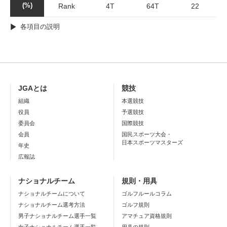
(%)
Rank
4T
64T
22
各項目の説明
JGAとは
競技
組織
本選競技
役員
予選競技
委員会
国際競技
会員
国民スポーツ大会・
日本スポーツマスターズ
年史
広報誌
ナショナルチーム
規則・用具
ナショナルチームについて
ゴルフルールコラム
ナショナルチーム選考方法
ゴルフ規則
男子ナショナルチーム選手一覧
アマチュア資格規則