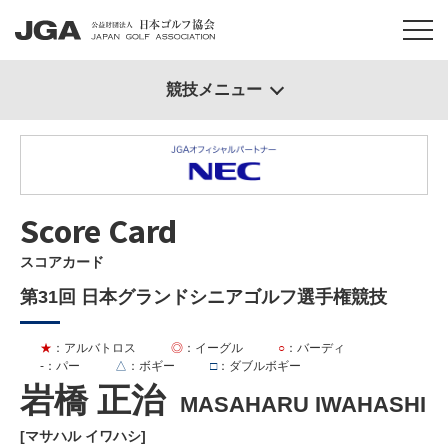
競技メニュー
Score Card
スコアカード
第31回 日本グランドシニアゴルフ選手権競技
★
：アルバトロス
◎
：イーグル
○
：バーディ
-
：パー
△
：ボギー
□
：ダブルボギー
岩橋 正治
MASAHARU IWAHASHI
[マサハル イワハシ]