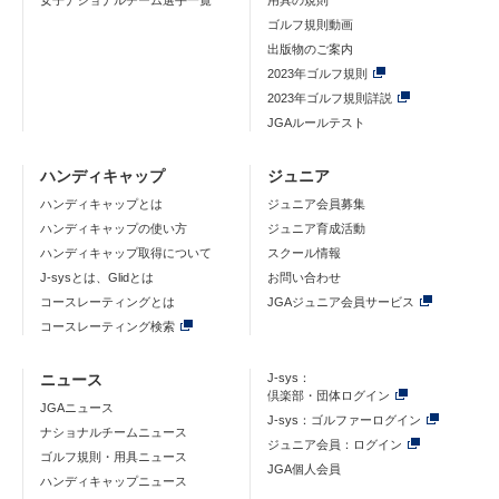
女子ナショナルチーム選手一覧
用具の規則
ゴルフ規則動画
出版物のご案内
2023年ゴルフ規則
2023年ゴルフ規則詳説
JGAルールテスト
ハンディキャップ
ジュニア
ハンディキャップとは
ジュニア会員募集
ハンディキャップの使い方
ジュニア育成活動
ハンディキャップ取得について
スクール情報
J-sysとは、Glidとは
お問い合わせ
コースレーティングとは
JGAジュニア会員サービス
コースレーティング検索
ニュース
J-sys：
倶楽部・団体ログイン
JGAニュース
J-sys：ゴルファーログイン
ナショナルチームニュース
ジュニア会員：ログイン
ゴルフ規則・用具ニュース
JGA個人会員
ハンディキャップニュース