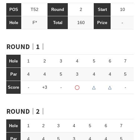
T52
2
10
POS
Round
Start
F*
160
-
Hole
Total
Prize
ROUND｜1｜
1
2
3
4
5
6
7
Hole
4
4
5
3
4
4
5
Par
-
+3
-
◯
△
△
-
Score
ROUND｜2｜
1
2
3
4
5
6
7
8
Hole
4
4
5
3
4
4
5
3
Par