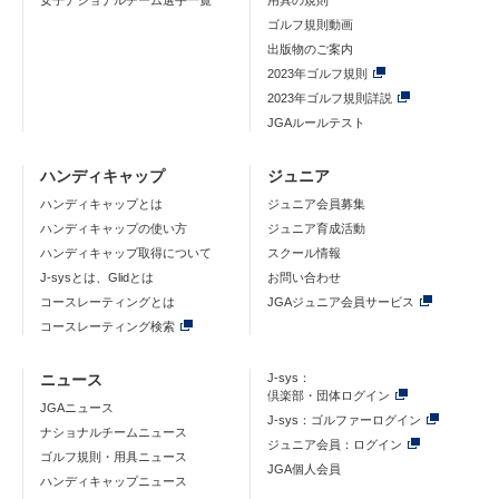
女子ナショナルチーム選手一覧
用具の規則
ゴルフ規則動画
出版物のご案内
2023年ゴルフ規則
2023年ゴルフ規則詳説
JGAルールテスト
ハンディキャップ
ジュニア
ハンディキャップとは
ジュニア会員募集
ハンディキャップの使い方
ジュニア育成活動
ハンディキャップ取得について
スクール情報
J-sysとは、Glidとは
お問い合わせ
コースレーティングとは
JGAジュニア会員サービス
コースレーティング検索
ニュース
J-sys：
倶楽部・団体ログイン
JGAニュース
J-sys：ゴルファーログイン
ナショナルチームニュース
ジュニア会員：ログイン
ゴルフ規則・用具ニュース
JGA個人会員
ハンディキャップニュース