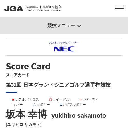
競技メニュー
Score Card
スコアカード
第31回 日本グランドシニアゴルフ選手権競技
★
：アルバトロス
◎
：イーグル
○
：バーディ
-
：パー
△
：ボギー
□
：ダブルボギー
坂本 幸博
yukihiro sakamoto
[ユキヒロ サカモト]