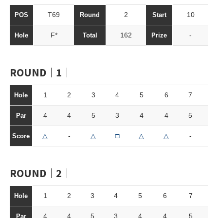
T69
2
10
POS
Round
Start
F*
162
-
Hole
Total
Prize
ROUND｜1｜
1
2
3
4
5
6
7
8
Hole
4
4
5
3
4
4
5
3
Par
△
-
△
□
△
△
-
-
Score
ROUND｜2｜
1
2
3
4
5
6
7
8
Hole
4
4
5
3
4
4
5
3
Par