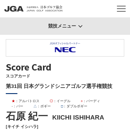
競技メニュー
Score Card
スコアカード
第31回 日本グランドシニアゴルフ選手権競技
★
：アルバトロス
◎
：イーグル
○
：バーディ
-
：パー
△
：ボギー
□
：ダブルボギー
石原 紀一
KIICHI ISHIHARA
[キイチ イシハラ]