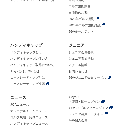
女子ナショナルチーム選手一覧
用具の規則
ゴルフ規則動画
出版物のご案内
2023年ゴルフ規則
2023年ゴルフ規則詳説
JGAルールテスト
ハンディキャップ
ジュニア
ハンディキャップとは
ジュニア会員募集
ハンディキャップの使い方
ジュニア育成活動
ハンディキャップ取得について
スクール情報
J-sysとは、Glidとは
お問い合わせ
コースレーティングとは
JGAジュニア会員サービス
コースレーティング検索
ニュース
J-sys：
倶楽部・団体ログイン
JGAニュース
J-sys：ゴルファーログイン
ナショナルチームニュース
ジュニア会員：ログイン
ゴルフ規則・用具ニュース
JGA個人会員
ハンディキャップニュース