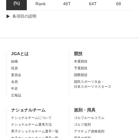
(%)
Rank
46T
64T
68
各項目の説明
JGAとは
競技
組織
本選競技
役員
予選競技
委員会
国際競技
会員
国民スポーツ大会・
日本スポーツマスターズ
年史
広報誌
ナショナルチーム
規則・用具
ナショナルチームについて
ゴルフルールコラム
ナショナルチーム選考方法
ゴルフ規則
男子ナショナルチーム選手一覧
アマチュア資格規則