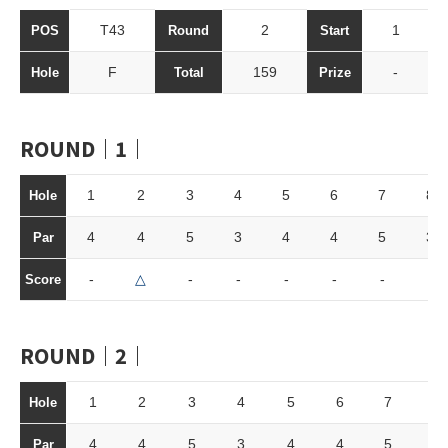
T43
2
1
POS
Round
Start
F
159
-
Hole
Total
Prize
ROUND｜1｜
1
2
3
4
5
6
7
8
Hole
4
4
5
3
4
4
5
3
Par
-
△
-
-
-
-
-
-
Score
ROUND｜2｜
1
2
3
4
5
6
7
8
Hole
4
4
5
3
4
4
5
3
Par