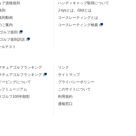
ュア資格規則
ハンディキャップ取得について
規則
J-sysとは、Glidとは
規則動画
コースレーティングとは
のご案内
コースレーティング検索
年ゴルフ規則
年ゴルフ規則詳説
ルールテスト
マチュアゴルフ
ランキング
リンク
マチュアゴルフ
ランキング
サイトマップ
ドーピングについて
プライバシーポリシー
ゴルフミュージアム
このサイトについて
本ゴルフ100年顕彰
利用規約
通報窓口