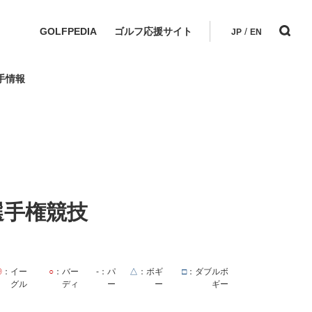
GOLFPEDIA
ゴルフ応援サイト
/
JP
EN
手情報
選手権競技
◎
：イー
○
：バー
-
：パ
△
：ボギ
□
：ダブルボ
グル
ディ
ー
ー
ギー