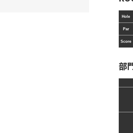
Hole
Par
Score
部