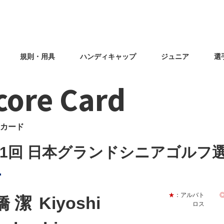
規則・用具
ハンディキャップ
ジュニア
選
core Card
カード
31回 日本グランドシニアゴルフ
★
：アルバト
橋 潔
Kiyoshi
ロス