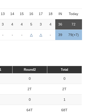
13
14
15
16
17
18
IN
Today
3
4
4
5
3
4
36
72
-
-
-
△
△
-
39
79(+7)
1
Round2
Total
0
0
2T
2T
0
1
64T
68T