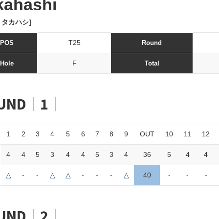
kahashi
 タカハシ]
T25
POS
Round
F
Hole
Total
UND｜1｜
1
2
3
4
5
6
7
8
9
OUT
10
11
12
4
4
5
3
4
4
5
3
4
36
5
4
4
△
-
-
△
△
-
-
-
△
40
-
-
-
UND｜2｜