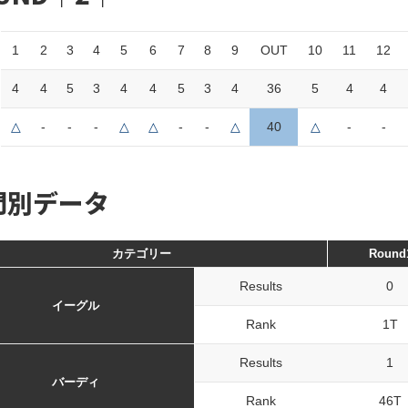
1
2
3
4
5
6
7
8
9
OUT
10
11
12
4
4
5
3
4
4
5
3
4
36
5
4
4
△
-
-
-
△
△
-
-
△
40
△
-
-
門別データ
カテゴリー
Round
Results
0
イーグル
Rank
1T
Results
1
バーディ
Rank
46T