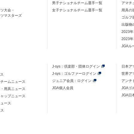
男子ナショナルチーム選手一覧
アマチ
ーツ大会・
女子ナショナルチーム選手一覧
用具の
ーツマスターズ
ゴルフ
出版物
2023
2023
JGA
J-sys：
倶楽部・団体ログイン
日本ア
J-sys：ゴルファーログイン
世界ア
ース
ジュニア会員：ログイン
アンチ
ルチームニュース
JGA個人会員
JGA
則・用具ニュース
JGA日
キャップニュース
ニュース
ース