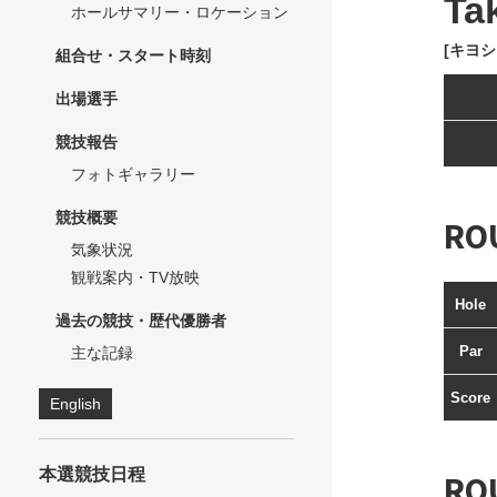
Ta
ホールサマリー・ロケーション
[キヨシ
組合せ・スタート時刻
出場選手
競技報告
フォトギャラリー
競技概要
RO
気象状況
観戦案内・TV放映
Hole
過去の競技・歴代優勝者
Par
主な記録
Score
English
本選競技日程
RO