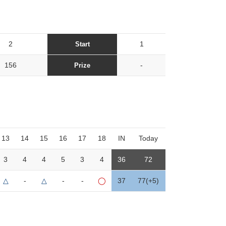
2
1
Start
156
-
Prize
13
14
15
16
17
18
IN
Today
3
4
4
5
3
4
36
72
△
-
△
-
-
◯
37
77(+5)