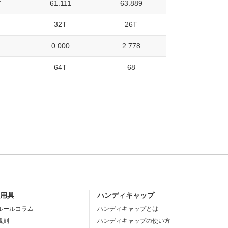
7
61.111
63.889
32T
26T
0.000
2.778
64T
68
・用具
ハンディキャップ
ルールコラム
ハンディキャップとは
規則
ハンディキャップの使い方