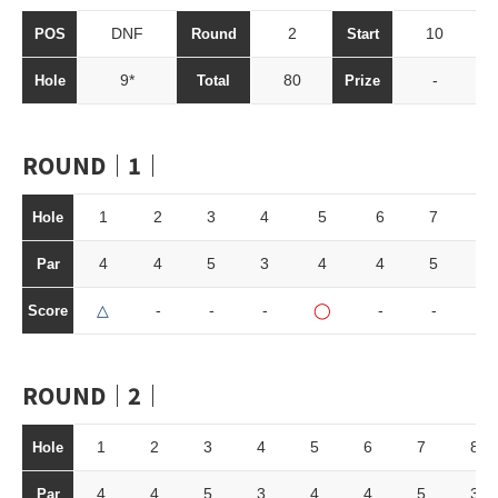
DNF
2
10
POS
Round
Start
9*
80
-
Hole
Total
Prize
ROUND｜1｜
1
2
3
4
5
6
7
8
Hole
4
4
5
3
4
4
5
3
Par
△
-
-
-
◯
-
-
-
Score
ROUND｜2｜
1
2
3
4
5
6
7
8
Hole
4
4
5
3
4
4
5
3
Par