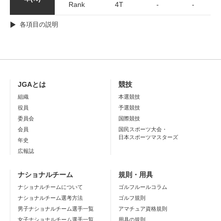
Rank
4T
-
-
各項目の説明
JGAとは
競技
組織
本選競技
役員
予選競技
委員会
国際競技
会員
国民スポーツ大会・
日本スポーツマスターズ
年史
広報誌
ナショナルチーム
規則・用具
ナショナルチームについて
ゴルフルールコラム
ナショナルチーム選考方法
ゴルフ規則
男子ナショナルチーム選手一覧
アマチュア資格規則
女子ナショナルチーム選手一覧
用具の規則