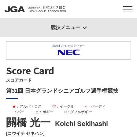
競技メニュー
Score Card
スコアカード
第31回 日本グランドシニアゴルフ選手権競技
★
：アルバトロス
◎
：イーグル
○
：バーディ
-
：パー
△
：ボギー
□
：ダブルボギー
關橋 光一
Koichi Sekihashi
[コウイチ セキハシ]