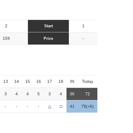
2
1
Start
159
-
Prize
13
14
15
16
17
18
IN
Today
3
4
4
5
3
4
36
72
-
-
-
-
△
□
41
78(+6)