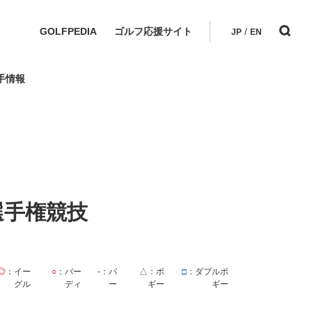
GOLFPEDIA
ゴルフ応援サイト
/
JP
EN
手情報
選手権競技
◎
：イー
○
：バー
-
：パ
△
：ボ
□
：ダブルボ
グル
ディ
ー
ギー
ギー