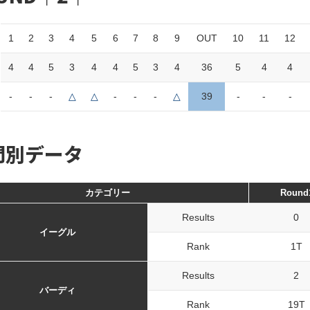
1
2
3
4
5
6
7
8
9
OUT
10
11
12
4
4
5
3
4
4
5
3
4
36
5
4
4
-
-
-
△
△
-
-
-
△
39
-
-
-
門別データ
カテゴリー
Round
Results
0
イーグル
Rank
1T
Results
2
バーディ
Rank
19T