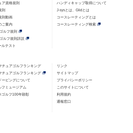
ュア資格規則
ハンディキャップ取得について
規則
J-sysとは、Glidとは
規則動画
コースレーティングとは
のご案内
コースレーティング検索
年ゴルフ規則
年ゴルフ規則詳説
ルールテスト
マチュアゴルフ
ランキング
リンク
マチュアゴルフ
ランキング
サイトマップ
ドーピングについて
プライバシーポリシー
ゴルフミュージアム
このサイトについて
本ゴルフ100年顕彰
利用規約
通報窓口