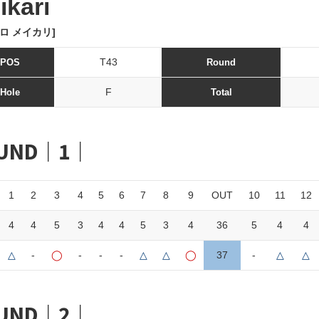
ikari
ロ メイカリ]
T43
POS
Round
F
Hole
Total
UND｜1｜
1
2
3
4
5
6
7
8
9
OUT
10
11
12
4
4
5
3
4
4
5
3
4
36
5
4
4
△
-
◯
-
-
-
△
△
◯
37
-
△
△
UND｜2｜