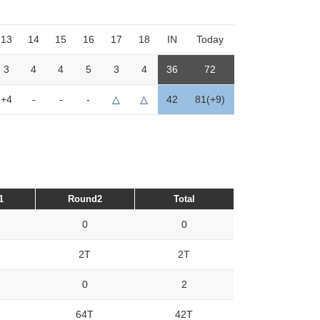
13
14
15
16
17
18
IN
Today
3
4
4
5
3
4
36
72
+4
-
-
-
△
△
42
81(+9)
1
Round2
Total
0
0
2T
2T
0
2
64T
42T