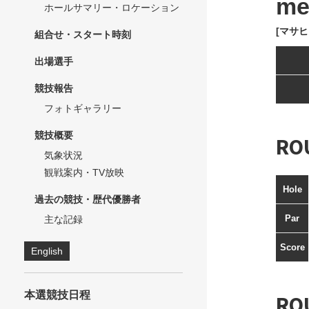
me
ホールサマリー・ロケーション
[マサヒ
組合せ・スタート時刻
出場選手
競技報告
フォトギャラリー
競技概要
RO
気象状況
観戦案内・TV放映
Hole
過去の競技・歴代優勝者
Par
主な記録
Score
English
本選競技日程
RO