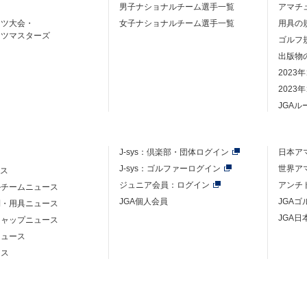
男子ナショナルチーム選手一覧
アマチ
ーツ大会・
女子ナショナルチーム選手一覧
用具の
ーツマスターズ
ゴルフ
出版物
2023
2023
JGA
J-sys：
倶楽部・団体ログイン
日本ア
J-sys：ゴルファーログイン
世界ア
ース
ジュニア会員：ログイン
アンチ
ルチームニュース
JGA個人会員
JGA
則・用具ニュース
JGA日
キャップニュース
ニュース
ース