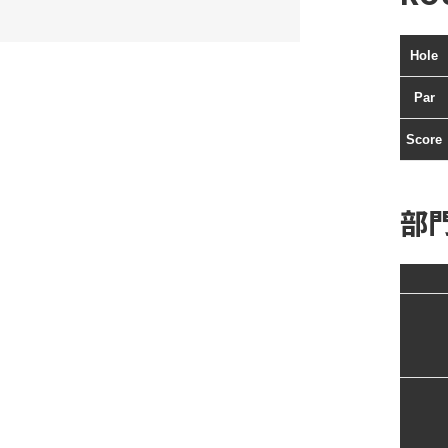
Hole
Par
Score
部