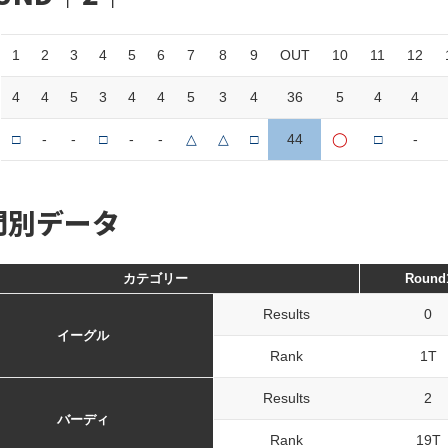
1
2
3
4
5
6
7
8
9
OUT
10
11
12
4
4
5
3
4
4
5
3
4
36
5
4
4
□
-
-
□
-
-
△
△
□
44
◯
□
-
門別データ
カテゴリー
Round
Results
0
イーグル
Rank
1T
Results
2
バーディ
Rank
19T