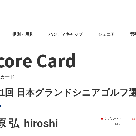
規則・用具
ハンディキャップ
ジュニア
選
core Card
カード
31回 日本グランドシニアゴルフ
★
：アルバト
◎
原 弘
hiroshi
ロス