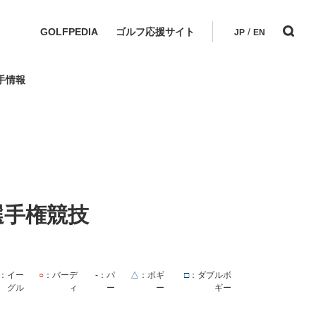
GOLFPEDIA
ゴルフ応援サイト
/
JP
EN
手情報
選手権競技
：イー
○
：バーデ
-
：パ
△
：ボギ
□
：ダブルボ
グル
ィ
ー
ー
ギー