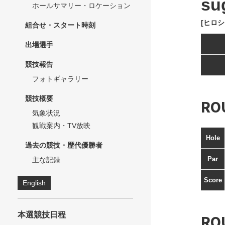
su
ホールサマリー・ロケーション
[ヒロシ
組合せ・スタート時刻
出場選手
競技報告
フォトギャラリー
競技概要
RO
気象状況
観戦案内・TV放映
Hole
過去の競技・歴代優勝者
Par
主な記録
Score
English
本選競技日程
RO