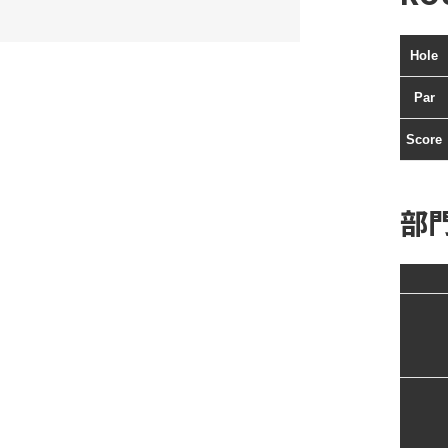
Hole
Par
Score
部