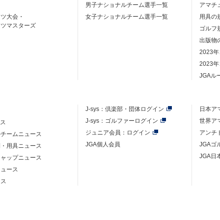
男子ナショナルチーム選手一覧
アマチ
ーツ大会・
女子ナショナルチーム選手一覧
用具の
ーツマスターズ
ゴルフ
出版物
2023
2023
JGA
J-sys：
倶楽部・団体ログイン
日本ア
J-sys：ゴルファーログイン
世界ア
ース
ジュニア会員：ログイン
アンチ
ルチームニュース
JGA個人会員
JGA
則・用具ニュース
JGA日
キャップニュース
ニュース
ース