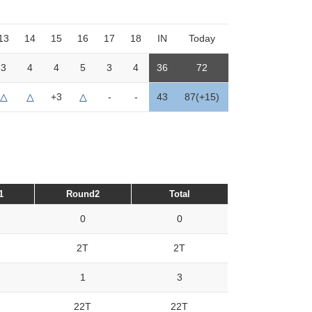
13
14
15
16
17
18
IN
Today
3
4
4
5
3
4
36
72
△
△
+3
△
-
-
43
87(+15)
1
Round2
Total
0
0
2T
2T
1
3
22T
22T