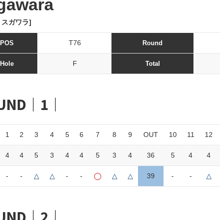
gawara
 スガワラ]
T76
POS
Round
F
Hole
Total
UND｜1｜
1
2
3
4
5
6
7
8
9
OUT
10
11
12
4
4
5
3
4
4
5
3
4
36
5
4
4
-
-
△
△
-
-
◯
△
△
39
-
-
△
UND｜2｜