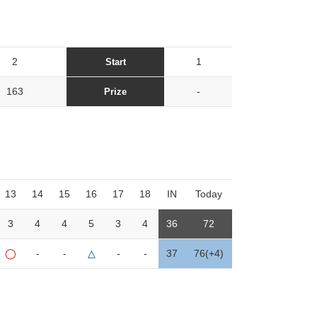
2
1
Start
163
-
Prize
13
14
15
16
17
18
IN
Today
3
4
4
5
3
4
36
72
◯
-
-
△
-
-
37
76(+4)