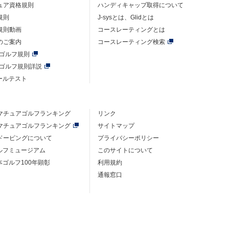
ュア資格規則
ハンディキャップ取得について
規則
J-sysとは、Glidとは
規則動画
コースレーティングとは
のご案内
コースレーティング検索
年ゴルフ規則
年ゴルフ規則詳説
ルールテスト
マチュアゴルフ
ランキング
リンク
マチュアゴルフ
ランキング
サイトマップ
ドーピングについて
プライバシーポリシー
ゴルフミュージアム
このサイトについて
本ゴルフ100年顕彰
利用規約
通報窓口