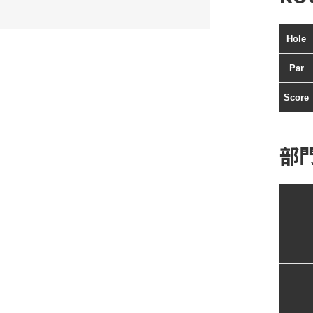
Hole
Par
Score
部