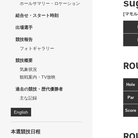
su
ホールサマリー・ロケーション
[マモル
組合せ・スタート時刻
出場選手
競技報告
フォトギャラリー
競技概要
RO
気象状況
観戦案内・TV放映
Hole
過去の競技・歴代優勝者
Par
主な記録
Score
English
本選競技日程
RO