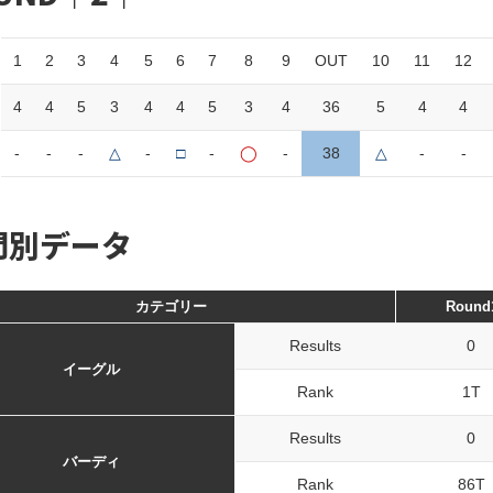
1
2
3
4
5
6
7
8
9
OUT
10
11
12
4
4
5
3
4
4
5
3
4
36
5
4
4
-
-
-
△
-
□
-
◯
-
38
△
-
-
門別データ
カテゴリー
Round
Results
0
イーグル
Rank
1T
Results
0
バーディ
Rank
86T