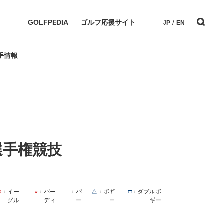
GOLFPEDIA
ゴルフ応援サイト
/
JP
EN
手情報
選手権競技
◎
：イー
○
：バー
-
：パ
△
：ボギ
□
：ダブルボ
グル
ディ
ー
ー
ギー