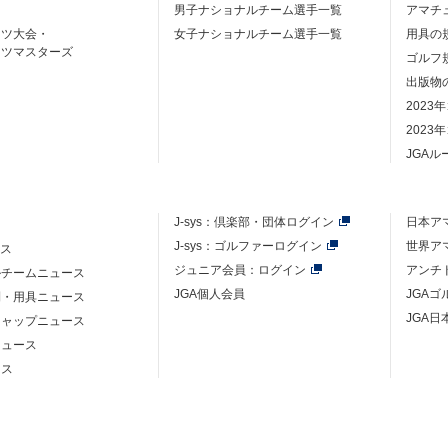
男子ナショナルチーム選手一覧
アマチ
ーツ大会・
女子ナショナルチーム選手一覧
用具の
ーツマスターズ
ゴルフ
出版物
2023
2023
JGA
J-sys：
倶楽部・団体ログイン
日本ア
J-sys：ゴルファーログイン
世界ア
ース
ジュニア会員：ログイン
アンチ
ルチームニュース
JGA個人会員
JGA
則・用具ニュース
JGA日
キャップニュース
ニュース
ース