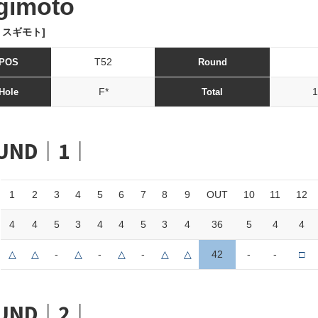
gimoto
 スギモト]
T52
POS
Round
F*
1
Hole
Total
UND｜1｜
1
2
3
4
5
6
7
8
9
OUT
10
11
12
4
4
5
3
4
4
5
3
4
36
5
4
4
△
△
-
△
-
△
-
△
△
42
-
-
□
UND｜2｜