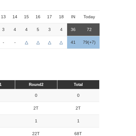
13
14
15
16
17
18
IN
Today
3
4
4
5
3
4
36
72
-
-
△
△
△
△
41
79(+7)
1
Round2
Total
0
0
2T
2T
1
1
22T
68T