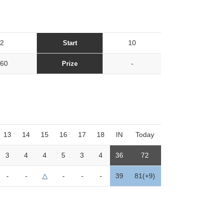
2
10
Start
60
-
Prize
13
14
15
16
17
18
IN
Today
3
4
4
5
3
4
36
72
-
-
△
-
-
-
39
81(+9)