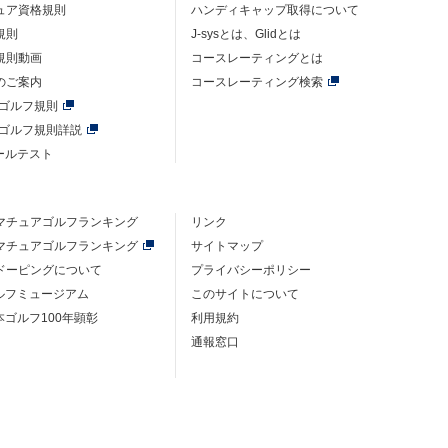
ュア資格規則
ハンディキャップ取得について
規則
J-sysとは、Glidとは
規則動画
コースレーティングとは
のご案内
コースレーティング検索
年ゴルフ規則
年ゴルフ規則詳説
ルールテスト
マチュアゴルフ
ランキング
リンク
マチュアゴルフ
ランキング
サイトマップ
ドーピングについて
プライバシーポリシー
ゴルフミュージアム
このサイトについて
本ゴルフ100年顕彰
利用規約
通報窓口