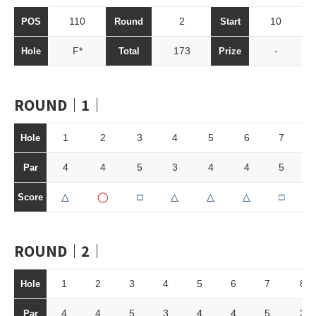
110
2
10
POS
Round
Start
F*
173
-
Hole
Total
Prize
ROUND｜1｜
1
2
3
4
5
6
7
Hole
4
4
5
3
4
4
5
Par
△
◯
□
△
△
△
□
Score
ROUND｜2｜
1
2
3
4
5
6
7
8
Hole
4
4
5
3
4
4
5
3
Par