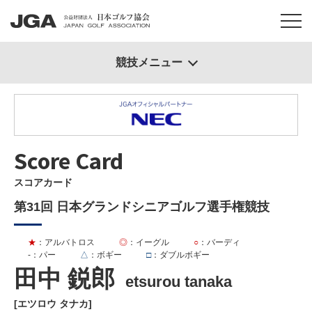
競技メニュー
Score Card
スコアカード
第31回 日本グランドシニアゴルフ選手権競技
★
：アルバトロス
◎
：イーグル
○
：バーディ
-
：パー
△
：ボギー
□
：ダブルボギー
田中 鋭郎
etsurou tanaka
[エツロウ タナカ]