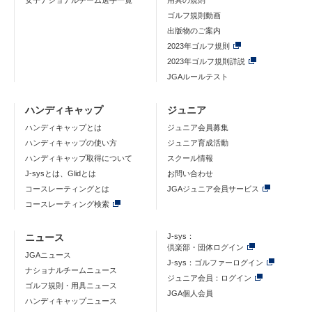
女子ナショナルチーム選手一覧
用具の規則
ゴルフ規則動画
出版物のご案内
2023年ゴルフ規則
2023年ゴルフ規則詳説
JGAルールテスト
ハンディキャップ
ジュニア
ハンディキャップとは
ジュニア会員募集
ハンディキャップの使い方
ジュニア育成活動
ハンディキャップ取得について
スクール情報
J-sysとは、Glidとは
お問い合わせ
コースレーティングとは
JGAジュニア会員サービス
コースレーティング検索
ニュース
J-sys：
倶楽部・団体ログイン
JGAニュース
J-sys：ゴルファーログイン
ナショナルチームニュース
ジュニア会員：ログイン
ゴルフ規則・用具ニュース
JGA個人会員
ハンディキャップニュース