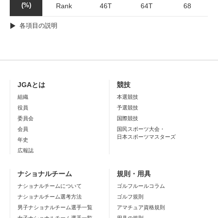
(%)
Rank
46T
64T
68
各項目の説明
JGAとは
競技
組織
本選競技
役員
予選競技
委員会
国際競技
会員
国民スポーツ大会・
日本スポーツマスターズ
年史
広報誌
ナショナルチーム
規則・用具
ナショナルチームについて
ゴルフルールコラム
ナショナルチーム選考方法
ゴルフ規則
男子ナショナルチーム選手一覧
アマチュア資格規則