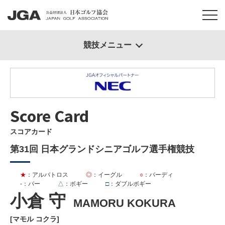
競技メニュー
Score Card
スコアカード
第31回 日本グランドシニアゴルフ選手権競技
★
：アルバトロス
◎
：イーグル
○
：バーディ
-
：パー
△
：ボギー
□
：ダブルボギー
小倉 守
MAMORU KOKURA
[マモル コクラ]