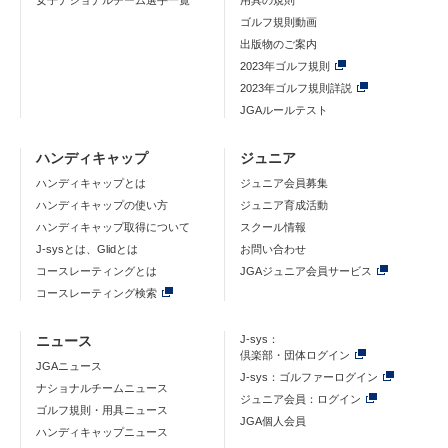
女子ナショナルチーム選手一覧
用具の規則
ゴルフ規則動画
出版物のご案内
2023年ゴルフ規則
2023年ゴルフ規則詳説
JGAルールテスト
ハンディキャップ
ジュニア
ハンディキャップとは
ジュニア会員募集
ハンディキャップの使い方
ジュニア育成活動
ハンディキャップ取得について
スクール情報
J-sysとは、Glidとは
お問い合わせ
コースレーティングとは
JGAジュニア会員サービス
コースレーティング検索
ニュース
J-sys：
倶楽部・団体ログイン
JGAニュース
J-sys：ゴルファーログイン
ナショナルチームニュース
ジュニア会員：ログイン
ゴルフ規則・用具ニュース
JGA個人会員
ハンディキャップニュース