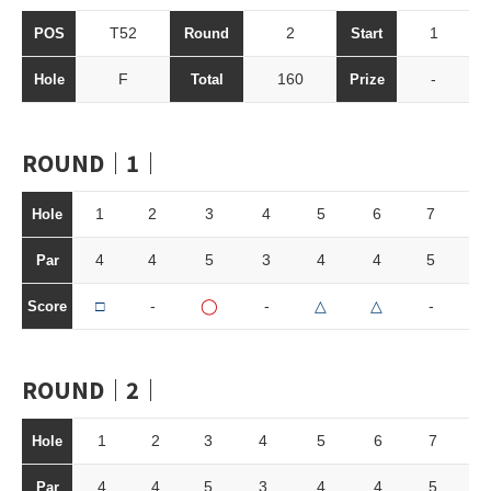
T52
2
1
POS
Round
Start
F
160
-
Hole
Total
Prize
ROUND｜1｜
1
2
3
4
5
6
7
8
Hole
4
4
5
3
4
4
5
3
Par
□
-
◯
-
△
△
-
△
Score
ROUND｜2｜
1
2
3
4
5
6
7
8
Hole
4
4
5
3
4
4
5
3
Par