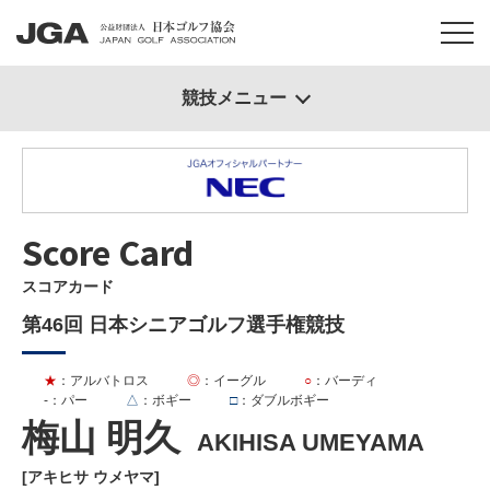
競技メニュー
Score Card
スコアカード
第46回 日本シニアゴルフ選手権競技
★
：アルバトロス
◎
：イーグル
○
：バーディ
-
：パー
△
：ボギー
□
：ダブルボギー
梅山 明久
AKIHISA UMEYAMA
[アキヒサ ウメヤマ]