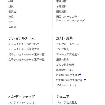
組織
本選競技
役員
予選競技
委員会
国際競技
会員
国民スポーツ大会・
日本スポーツマスターズ
年史
広報誌
ナショナルチーム
規則・用具
ナショナルチームについて
ゴルフルールコラム
ナショナルチーム選考方法
ゴルフ規則
男子ナショナルチーム選手一覧
アマチュア資格規則
女子ナショナルチーム選手一覧
用具の規則
ゴルフ規則動画
出版物のご案内
2023年ゴルフ規則
2023年ゴルフ規則詳説
JGAルールテスト
ハンディキャップ
ジュニア
ハンディキャップとは
ジュニア会員募集