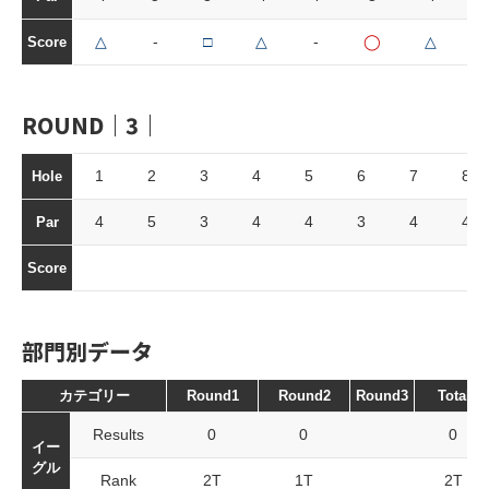
△
-
□
△
-
◯
△
Score
ROUND｜3｜
1
2
3
4
5
6
7
8
Hole
4
5
3
4
4
3
4
4
Par
Score
部門別データ
カテゴリー
Round1
Round2
Round3
Total
Results
0
0
0
イー
グル
Rank
2T
1T
2T