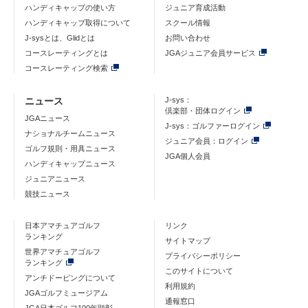
ハンディキャップの使い方
ジュニア育成活動
ハンディキャップ取得について
スクール情報
J-sysとは、Glidとは
お問い合わせ
コースレーティングとは
JGAジュニア会員サービス
コースレーティング検索
ニュース
J-sys：
倶楽部・団体ログイン
JGAニュース
J-sys：ゴルファーログイン
ナショナルチームニュース
ジュニア会員：ログイン
ゴルフ規則・用具ニュース
JGA個人会員
ハンディキャップニュース
ジュニアニュース
競技ニュース
日本アマチュアゴルフ
リンク
ランキング
サイトマップ
世界アマチュアゴルフ
プライバシーポリシー
ランキング
このサイトについて
アンチドーピングについて
利用規約
JGAゴルフミュージアム
通報窓口