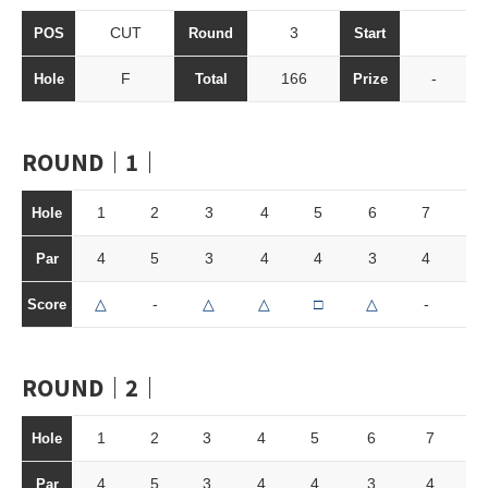
CUT
3
POS
Round
Start
F
166
-
Hole
Total
Prize
ROUND｜1｜
1
2
3
4
5
6
7
8
Hole
4
5
3
4
4
3
4
4
Par
△
-
△
△
□
△
-
△
Score
ROUND｜2｜
1
2
3
4
5
6
7
Hole
4
5
3
4
4
3
4
Par