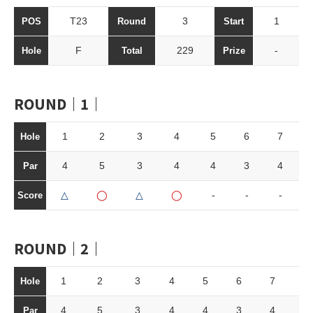
T23
3
1
POS
Round
Start
F
229
-
Hole
Total
Prize
ROUND｜1｜
1
2
3
4
5
6
7
Hole
4
5
3
4
4
3
4
Par
△
◯
△
◯
-
-
-
Score
ROUND｜2｜
1
2
3
4
5
6
7
8
Hole
4
5
3
4
4
3
4
4
Par