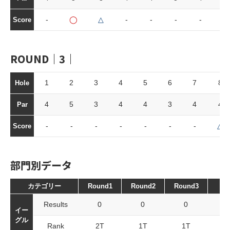
-
◯
△
-
-
-
-
-
Score
ROUND｜3｜
1
2
3
4
5
6
7
8
Hole
4
5
3
4
4
3
4
4
Par
-
-
-
-
-
-
-
△
Score
部門別データ
カテゴリー
Round1
Round2
Round3
To
Results
0
0
0
イー
グル
Rank
2T
1T
1T
2