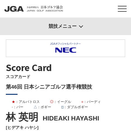
競技メニュー
Score Card
スコアカード
第46回 日本シニアゴルフ選手権競技
★
：アルバトロス
◎
：イーグル
○
：バーディ
-
：パー
△
：ボギー
□
：ダブルボギー
林 英明
HIDEAKI HAYASHI
[ヒデアキ ハヤシ]