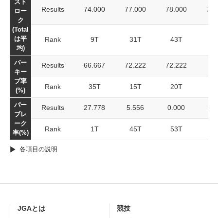
スト
Results
74.000
77.000
78.000
76.
ロー
ク
(Total
は平
Rank
9T
31T
43T
2
均)
パー
Results
66.667
72.222
72.222
70
キー
プ率
Rank
35T
15T
20T
3
(%)
パー
Results
27.778
5.556
0.000
11.
ブレ
ーク
Rank
1T
45T
53T
4
率(%)
各項目の説明
JGAとは
競技