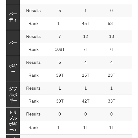
Results
5
1
0
バー
ディ
Rank
1T
45T
53T
1
Results
7
12
13
3
パー
Rank
108T
7T
7T
2
Results
5
4
4
1
ボギ
ー
Rank
39T
15T
23T
3
Results
1
1
1
ダブ
ルボ
ギー
Rank
39T
42T
33T
6
トリ
Results
0
0
0
プル
ボギ
Rank
1T
1T
1T
1
ー/+