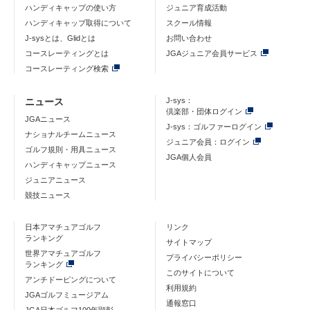
ハンディキャップの使い方
ジュニア育成活動
ハンディキャップ取得について
スクール情報
J-sysとは、Glidとは
お問い合わせ
コースレーティングとは
JGAジュニア会員サービス
コースレーティング検索
ニュース
J-sys：
倶楽部・団体ログイン
JGAニュース
J-sys：ゴルファーログイン
ナショナルチームニュース
ジュニア会員：ログイン
ゴルフ規則・用具ニュース
JGA個人会員
ハンディキャップニュース
ジュニアニュース
競技ニュース
日本アマチュアゴルフ
リンク
ランキング
サイトマップ
世界アマチュアゴルフ
プライバシーポリシー
ランキング
このサイトについて
アンチドーピングについて
利用規約
JGAゴルフミュージアム
通報窓口