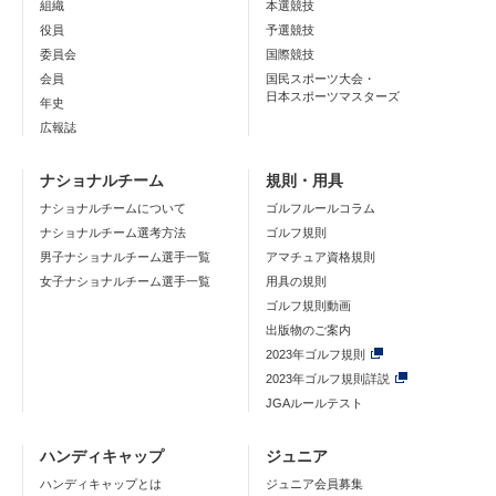
組織
本選競技
役員
予選競技
委員会
国際競技
会員
国民スポーツ大会・
日本スポーツマスターズ
年史
広報誌
ナショナルチーム
規則・用具
ナショナルチームについて
ゴルフルールコラム
ナショナルチーム選考方法
ゴルフ規則
男子ナショナルチーム選手一覧
アマチュア資格規則
女子ナショナルチーム選手一覧
用具の規則
ゴルフ規則動画
出版物のご案内
2023年ゴルフ規則
2023年ゴルフ規則詳説
JGAルールテスト
ハンディキャップ
ジュニア
ハンディキャップとは
ジュニア会員募集