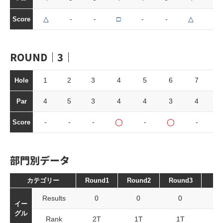
△
-
-
□
-
-
△
△
Score
ROUND｜3｜
1
2
3
4
5
6
7
Hole
4
5
3
4
4
3
4
Par
-
-
-
◯
-
◯
-
Score
部門別データ
カテゴリー
Round1
Round2
Round3
To
Results
0
0
0
イー
グル
Rank
2T
1T
1T
2