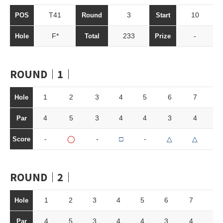
T41
3
10
POS
Round
Start
F*
233
-
Hole
Total
Prize
ROUND｜1｜
1
2
3
4
5
6
7
8
Hole
4
5
3
4
4
3
4
4
Par
-
◯
-
□
-
△
△
-
Score
ROUND｜2｜
1
2
3
4
5
6
7
8
Hole
4
5
3
4
4
3
4
4
Par