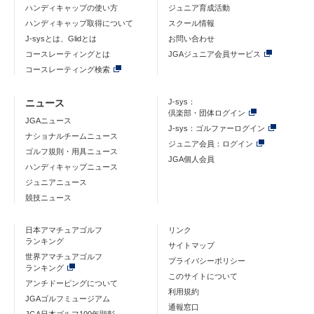
ハンディキャップの使い方
ジュニア育成活動
ハンディキャップ取得について
スクール情報
J-sysとは、Glidとは
お問い合わせ
コースレーティングとは
JGAジュニア会員サービス
コースレーティング検索
ニュース
J-sys：
倶楽部・団体ログイン
JGAニュース
J-sys：ゴルファーログイン
ナショナルチームニュース
ジュニア会員：ログイン
ゴルフ規則・用具ニュース
JGA個人会員
ハンディキャップニュース
ジュニアニュース
競技ニュース
日本アマチュアゴルフ
リンク
ランキング
サイトマップ
世界アマチュアゴルフ
プライバシーポリシー
ランキング
このサイトについて
アンチドーピングについて
利用規約
JGAゴルフミュージアム
通報窓口