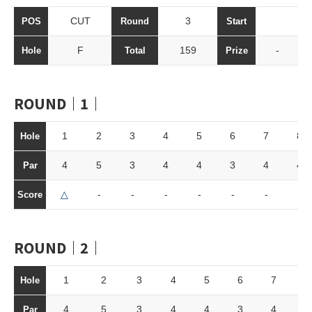
CUT
3
POS
Round
Start
F
159
-
Hole
Total
Prize
ROUND｜1｜
1
2
3
4
5
6
7
8
Hole
4
5
3
4
4
3
4
4
Par
△
-
-
-
-
-
-
-
Score
ROUND｜2｜
1
2
3
4
5
6
7
8
Hole
4
5
3
4
4
3
4
4
Par