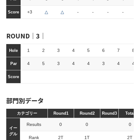
+3
△
△
-
-
-
-
-
Score
ROUND｜3｜
1
2
3
4
5
6
7
8
Hole
4
5
3
4
4
3
4
4
Par
Score
部門別データ
カテゴリー
Round1
Round2
Round3
Total
Results
0
0
0
イー
グル
Rank
2T
1T
2T