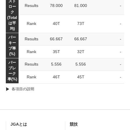
スト
Results
78.000
81.000
-
ロー
ク
(Total
は平
Rank
40T
73T
-
均)
パー
Results
66.667
66.667
-
キー
プ率
Rank
35T
32T
-
(%)
パー
Results
5.556
5.556
-
ブレ
ーク
Rank
46T
45T
-
率(%)
各項目の説明
JGAとは
競技