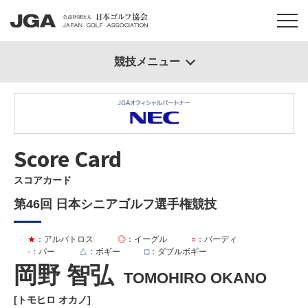
競技メニュー
Score Card
スコアカード
第46回 日本シニアゴルフ選手権競技
★
：アルバトロス
◎
：イーグル
○
：バーディ
-
：パー
△
：ボギー
□
：ダブルボギー
岡野 智弘
TOMOHIRO OKANO
[トモヒロ オカノ]