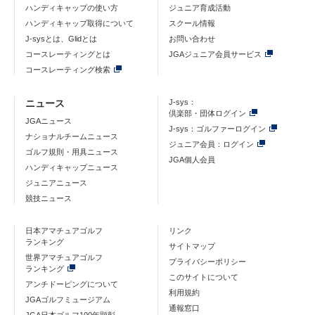
ハンディキャップの使い方
ジュニア育成活動
ハンディキャップ取得について
スクール情報
J-sysとは、Glidとは
お問い合わせ
コースレーティングとは
JGAジュニア会員サービス
コースレーティング検索
ニュース
J-sys：
倶楽部・団体ログイン
JGAニュース
J-sys：ゴルファーログイン
ナショナルチームニュース
ジュニア会員：ログイン
ゴルフ規則・用具ニュース
JGA個人会員
ハンディキャップニュース
ジュニアニュース
競技ニュース
日本アマチュアゴルフ
リンク
ランキング
サイトマップ
世界アマチュアゴルフ
プライバシーポリシー
ランキング
このサイトについて
アンチドーピングについて
利用規約
JGAゴルフミュージアム
通報窓口