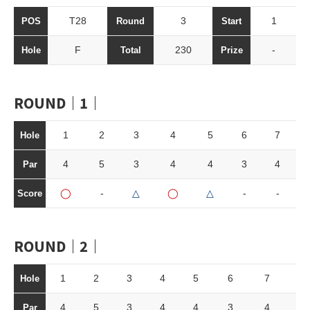
T28
3
1
POS
Round
Start
F
230
-
Hole
Total
Prize
ROUND｜1｜
1
2
3
4
5
6
7
Hole
4
5
3
4
4
3
4
Par
◯
-
△
◯
△
-
-
Score
ROUND｜2｜
1
2
3
4
5
6
7
8
Hole
4
5
3
4
4
3
4
4
Par