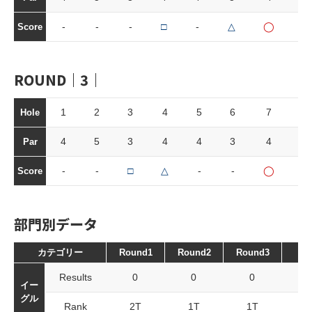
-
-
-
□
-
△
◯
-
Score
ROUND｜3｜
1
2
3
4
5
6
7
8
Hole
4
5
3
4
4
3
4
4
Par
-
-
□
△
-
-
◯
-
Score
部門別データ
カテゴリー
Round1
Round2
Round3
To
Results
0
0
0
イー
グル
Rank
2T
1T
1T
2