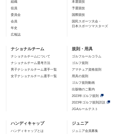
組織
本選競技
役員
予選競技
委員会
国際競技
会員
国民スポーツ大会・
日本スポーツマスターズ
年史
広報誌
ナショナルチーム
規則・用具
ナショナルチームについて
ゴルフルールコラム
ナショナルチーム選考方法
ゴルフ規則
男子ナショナルチーム選手一覧
アマチュア資格規則
女子ナショナルチーム選手一覧
用具の規則
ゴルフ規則動画
出版物のご案内
2023年ゴルフ規則
2023年ゴルフ規則詳説
JGAルールテスト
ハンディキャップ
ジュニア
ハンディキャップとは
ジュニア会員募集