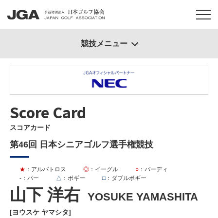
競技メニュー
Score Card
スコアカード
第46回 日本シニアゴルフ選手権競技
★
：アルバトロス
◎
：イーグル
○
：バーディ
-
：パー
△
：ボギー
□
：ダブルボギー
山下 洋右
YOSUKE YAMASHITA
[ヨウスケ ヤマシタ]