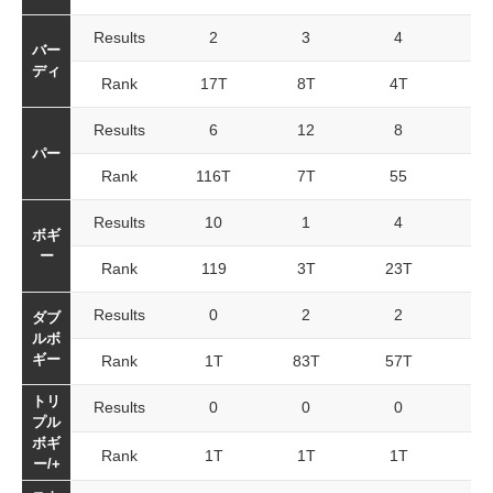
Results
2
3
4
バー
ディ
Rank
17T
8T
4T
7
Results
6
12
8
2
パー
Rank
116T
7T
55
5
Results
10
1
4
1
ボギ
ー
Rank
119
3T
23T
7
Results
0
2
2
ダブ
ルボ
ギー
Rank
1T
83T
57T
8
トリ
Results
0
0
0
プル
ボギ
Rank
1T
1T
1T
1
ー/+