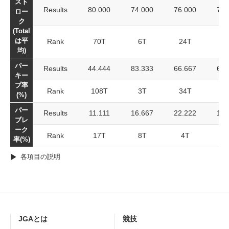
スト
Results
80.000
74.000
76.000
76.
ロー
ク
(Total
は平
Rank
70T
6T
24T
3
均)
パー
Results
44.444
83.333
66.667
64.
キー
プ率
Rank
108T
3T
34T
7
(%)
パー
Results
11.111
16.667
22.222
16.
ブレ
ーク
Rank
17T
8T
4T
率(%)
各項目の説明
JGAとは
競技