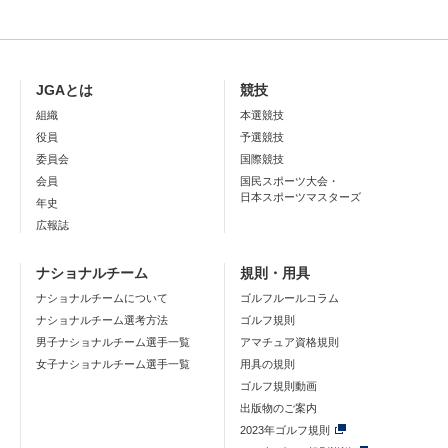
JGAとは
競技
組織
本選競技
役員
予選競技
委員会
国際競技
会員
国民スポーツ大会・
日本スポーツマスターズ
年史
広報誌
ナショナルチーム
規則・用具
ナショナルチームについて
ゴルフルールコラム
ナショナルチーム選考方法
ゴルフ規則
男子ナショナルチーム選手一覧
アマチュア資格規則
女子ナショナルチーム選手一覧
用具の規則
ゴルフ規則動画
出版物のご案内
2023年ゴルフ規則