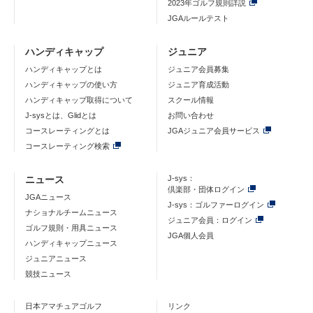
2023年ゴルフ規則詳説
JGAルールテスト
ハンディキャップ
ジュニア
ハンディキャップとは
ジュニア会員募集
ハンディキャップの使い方
ジュニア育成活動
ハンディキャップ取得について
スクール情報
J-sysとは、Glidとは
お問い合わせ
コースレーティングとは
JGAジュニア会員サービス
コースレーティング検索
ニュース
J-sys：
倶楽部・団体ログイン
JGAニュース
J-sys：ゴルファーログイン
ナショナルチームニュース
ジュニア会員：ログイン
ゴルフ規則・用具ニュース
JGA個人会員
ハンディキャップニュース
ジュニアニュース
競技ニュース
日本アマチュアゴルフ
リンク