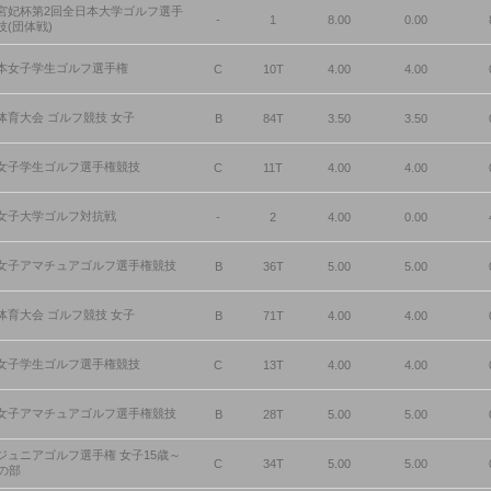
宮妃杯第2回全日本大学ゴルフ選手
-
1
8.00
0.00
技(団体戦)
本女子学生ゴルフ選手権
C
10T
4.00
4.00
体育大会 ゴルフ競技 女子
B
84T
3.50
3.50
女子学生ゴルフ選手権競技
C
11T
4.00
4.00
女子大学ゴルフ対抗戦
-
2
4.00
0.00
女子アマチュアゴルフ選手権競技
B
36T
5.00
5.00
体育大会 ゴルフ競技 女子
B
71T
4.00
4.00
女子学生ゴルフ選手権競技
C
13T
4.00
4.00
女子アマチュアゴルフ選手権競技
B
28T
5.00
5.00
ジュニアゴルフ選手権 女子15歳～
C
34T
5.00
5.00
歳の部