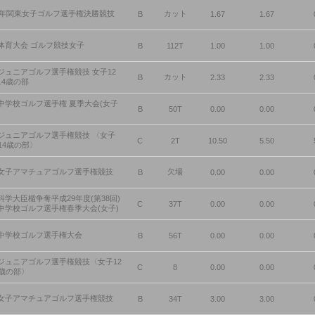
19年関東女子ゴルフ選手権決勝競技
カット
B
1.67
1.67
体育大会 ゴルフ競技女子
B
112T
1.00
1.00
ジュニアゴルフ選手権競技 女子12
カット
B
2.33
2.33
14歳の部
中学校ゴルフ選手権 夏季大会(女子
B
50T
0.00
0.00
ジュニアゴルフ選手権競技 〈女子
C
2T
10.50
5.50
～14歳の部〉
女子アマチュアゴルフ選手権競技
欠場
B
0.00
0.00
科学大臣楯争奪平成29年度(第38回)
C
37T
0.00
0.00
中学校ゴルフ選手権春季大会(女子)
中学校ゴルフ選手権大会
B
56T
0.00
0.00
ジュニアゴルフ選手権競技〈女子12
C
8
0.00
0.00
4歳の部〉
女子アマチュアゴルフ選手権競技
B
34T
3.00
3.00