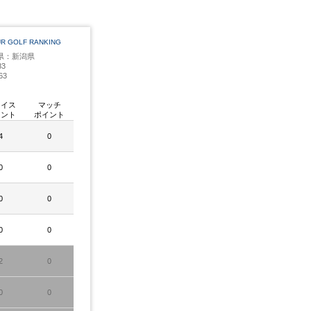
UR GOLF RANKING
県：新潟県
3
63
レイス
マッチ
イント
ポイント
4
0
0
0
0
0
0
0
2
0
0
0