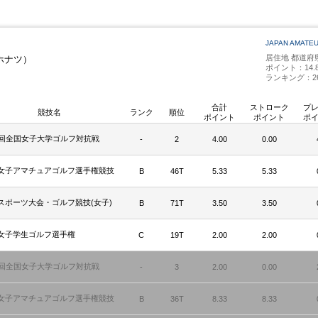
JAPAN AMATE
居住地 都道府
ホナツ）
ポイント：14.8
ランキング：2
合計
ストローク
プ
競技名
ランク
順位
ポイント
ポイント
ポ
8回全国女子大学ゴルフ対抗戦
-
2
4.00
0.00
女子アマチュアゴルフ選手権競技
B
46T
5.33
5.33
スポーツ大会・ゴルフ競技(女子)
B
71T
3.50
3.50
女子学生ゴルフ選手権
C
19T
2.00
2.00
7回全国女子大学ゴルフ対抗戦
-
3
2.00
0.00
女子アマチュアゴルフ選手権競技
B
36T
8.33
8.33