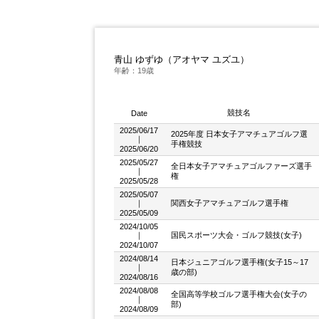
青山 ゆずゆ（アオヤマ ユズユ）
年齢：19歳
競技名
Date
2025/06/17
2025年度 日本女子アマチュアゴルフ選
｜
手権競技
2025/06/20
2025/05/27
全日本女子アマチュアゴルファーズ選手
｜
権
2025/05/28
2025/05/07
｜
関西女子アマチュアゴルフ選手権
2025/05/09
2024/10/05
｜
国民スポーツ大会・ゴルフ競技(女子)
2024/10/07
2024/08/14
日本ジュニアゴルフ選手権(女子15～17
｜
歳の部)
2024/08/16
2024/08/08
全国高等学校ゴルフ選手権大会(女子の
｜
部)
2024/08/09