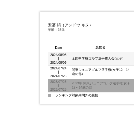
安藤 絹（アンドウ キヌ）
年齢：15歳
競技名
Date
2024/08/08
｜
全国中学校ゴルフ選手権大会(女子)
2024/08/09
2024/07/24
関東ジュニアゴルフ選手権(女子12～14
｜
歳の部)
2024/07/26
2023/07/26
2023年 関東ジュニアゴルフ選手権 女子
｜
12～14歳の部
2023/07/28
…ランキング対象期間外の競技