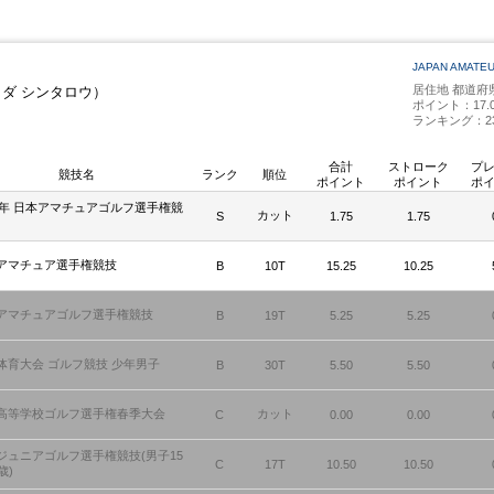
JAPAN AMATE
居住地 都道府
ヨダ シンタロウ）
ポイント：17.0
ランキング：2
合計
ストローク
プ
競技名
ランク
順位
ポイント
ポイント
ポ
25年 日本アマチュアゴルフ選手権競
カット
S
1.75
1.75
アマチュア選手権競技
B
10T
15.25
10.25
アマチュアゴルフ選手権競技
B
19T
5.25
5.25
体育大会 ゴルフ競技 少年男子
B
30T
5.50
5.50
高等学校ゴルフ選手権春季大会
カット
C
0.00
0.00
ジュニアゴルフ選手権競技(男子15
C
17T
10.50
10.50
歳)