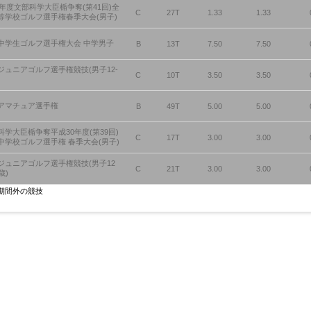
20年度文部科学大臣楯争奪(第41回)全
C
27T
1.33
1.33
等学校ゴルフ選手権春季大会(男子)
中学生ゴルフ選手権大会 中学男子
B
13T
7.50
7.50
ジュニアゴルフ選手権競技(男子12-
C
10T
3.50
3.50
)
アマチュア選手権
B
49T
5.00
5.00
科学大臣楯争奪平成30年度(第39回)
C
17T
3.00
3.00
中学校ゴルフ選手権 春季大会(男子)
ジュニアゴルフ選手権競技(男子12
C
21T
3.00
3.00
歳)
期間外の競技