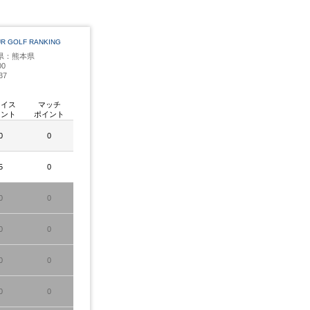
UR GOLF RANKING
県：熊本県
0
37
レイス
マッチ
イント
ポイント
0
0
5
0
0
0
0
0
0
0
0
0