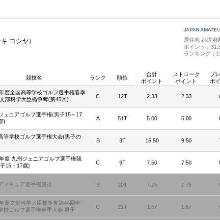
JAPAN AMATE
居住地 都道府
サキ ヨシヤ）
ポイント：31.3
ランキング：1
合計
ストローク
プ
競技名
ランク
順位
ポイント
ポイント
ポ
24年度全国高等学校ゴルフ選手権春季
C
12T
2.33
2.33
 文部科学大臣楯争奪(第45回)
ジュニアゴルフ選手権(男子15～17
A
51T
5.00
5.00
部)
高等学校ゴルフ選手権大会(男子の
B
3T
16.50
9.50
24年度 九州ジュニアゴルフ選手権競
C
9T
7.50
7.50
子15－17歳)
アマチュア選手権競技
B
20T
7.75
7.75
23年度文部科学大臣楯争奪第44回全
C
21T
1.67
1.67
学校ゴルフ選手権春季大会 男子