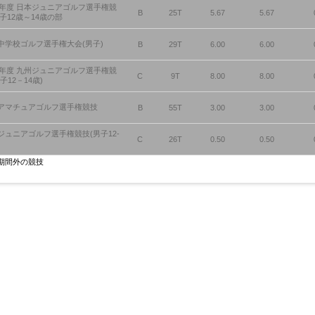
23年度 日本ジュニアゴルフ選手権競
B
25T
5.67
5.67
男子12歳～14歳の部
中学校ゴルフ選手権大会(男子)
B
29T
6.00
6.00
23年度 九州ジュニアゴルフ選手権競
C
9T
8.00
8.00
子12－14歳)
アマチュアゴルフ選手権競技
B
55T
3.00
3.00
ジュニアゴルフ選手権競技(男子12-
C
26T
0.50
0.50
)
期間外の競技