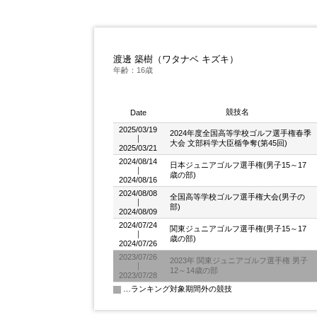
渡邊 築樹（ワタナベ キズキ）
年齢：16歳
競技名
Date
2025/03/19
2024年度全国高等学校ゴルフ選手権春季
｜
大会 文部科学大臣楯争奪(第45回)
2025/03/21
2024/08/14
日本ジュニアゴルフ選手権(男子15～17
｜
歳の部)
2024/08/16
2024/08/08
全国高等学校ゴルフ選手権大会(男子の
｜
部)
2024/08/09
2024/07/24
関東ジュニアゴルフ選手権(男子15～17
｜
歳の部)
2024/07/26
2023/07/26
2023年 関東ジュニアゴルフ選手権 男子
｜
12～14歳の部
2023/07/28
…ランキング対象期間外の競技