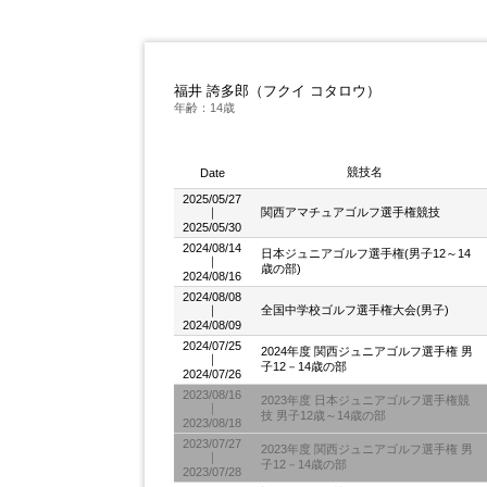
福井 誇多郎（フクイ コタロウ）
年齢：14歳
競技名
Date
2025/05/27
｜
関西アマチュアゴルフ選手権競技
2025/05/30
2024/08/14
日本ジュニアゴルフ選手権(男子12～14
｜
歳の部)
2024/08/16
2024/08/08
｜
全国中学校ゴルフ選手権大会(男子)
2024/08/09
2024/07/25
2024年度 関西ジュニアゴルフ選手権 男
｜
子12－14歳の部
2024/07/26
2023/08/16
2023年度 日本ジュニアゴルフ選手権競
｜
技 男子12歳～14歳の部
2023/08/18
2023/07/27
2023年度 関西ジュニアゴルフ選手権 男
｜
子12－14歳の部
2023/07/28