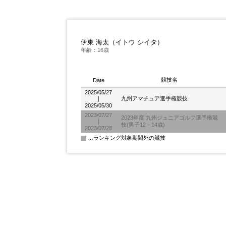
伊東 海太（イトウ シイタ）
年齢：16歳
競技名
Date
2025/05/27
｜
九州アマチュア選手権競技
2025/05/30
2023/07/27
2023年度 九州ジュニアゴルフ選手権競
｜
技(男子12－14歳)
2023/07/28
…ランキング対象期間外の競技