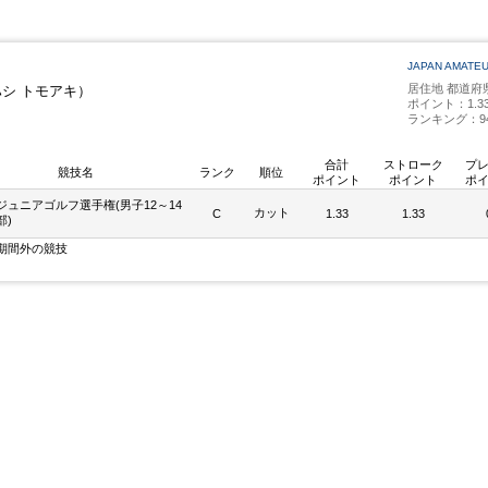
JAPAN AMATE
居住地 都道府
ハシ トモアキ）
ポイント：1.3
ランキング：9
合計
ストローク
プ
競技名
ランク
順位
ポイント
ポイント
ポ
ジュニアゴルフ選手権(男子12～14
カット
C
1.33
1.33
部)
期間外の競技