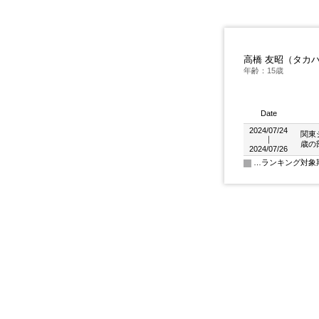
高橋 友昭（タカ
年齢：15歳
Date
2024/07/24
関東
｜
歳の
2024/07/26
…ランキング対象