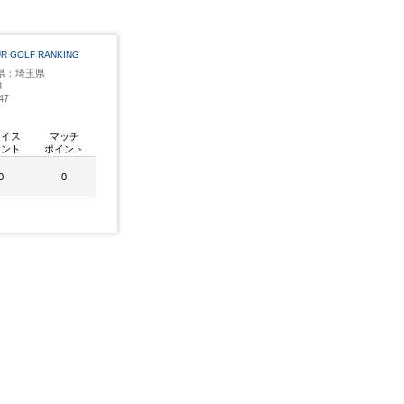
UR GOLF RANKING
県：埼玉県
3
47
レイス
マッチ
イント
ポイント
0
0